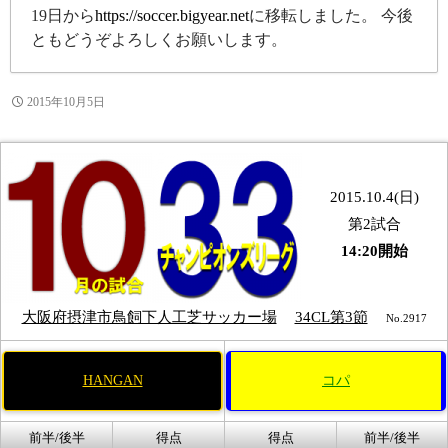
19日から
https://soccer.bigyear.net
に移転しました。 今後
ともどうぞよろしくお願いします。
2015年10月5日
2015.10.4(日)
第2試合
14:20開始
大阪府摂津市鳥飼下人工芝サッカー場
34CL第3節
No.2917
HANGAN
コパ
前半/後半
得点
得点
前半/後半