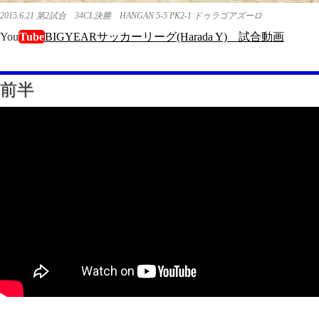
2015.6.21 第2試合 34CL決勝 HANGAN 5-5 PK2-1 ドゥラゴアズーロ
You
Tube
BIGYEARサッカーリーグ(Harada Y) 試合動画
前半