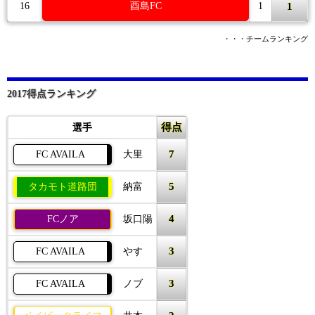
1
16
酉島FC
1
・・・チームランキング
2017得点ランキング
得点
選手
7
FC AVAILA
大里
5
タカモト道路団
納富
4
FCノア
坂口陽
3
FC AVAILA
やす
3
FC AVAILA
ノブ