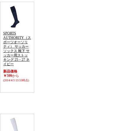
SPORTS
AUTHORITY（ス
ポーツオーソリ
ティ） サッカー
ソックス 靴下 サ
ッカー用ストッ
キング 25－27 ネ
イビー
新品価格
￥599
から
(2014/4/3 13:55時点)