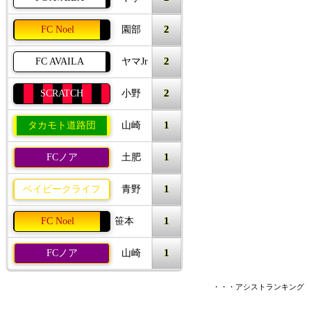
2
FC Noel
園部
2
FC AVAILA
ヤマJr
2
SCRATCH
小野
1
タカモト道路団
山崎
1
FCノア
土肥
1
ベイビークライフ
青野
1
FC Noel
笹本
1
FCノア
山崎
・・・アシストランキング