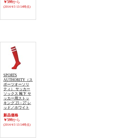
￥599
から
(2014/4/3 13:54時点)
SPORTS
AUTHORITY（ス
ポーツオーソリ
ティ） サッカー
ソックス 靴下 サ
ッカー用ストッ
キング 25－27 レ
ッド／ホワイト
新品価格
￥599
から
(2014/4/3 13:54時点)