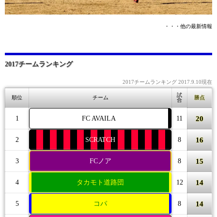
・・・他の最新情報
2017チームランキング
2017チームランキング 2017.9.10現在
試
順位
チーム
勝点
合
20
1
FC AVAILA
11
16
2
SCRATCH
8
15
3
FCノア
8
14
4
タカモト道路団
12
14
5
コパ
8