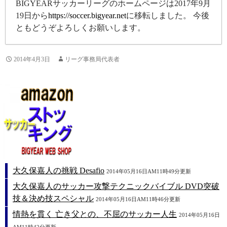
BIGYEARサッカーリーグのホームページは2017年9月
19日から
https://soccer.bigyear.net
に移転しました。 今後
ともどうぞよろしくお願いします。
2014年4月3日
リーグ事務局代表者
大久保嘉人の挑戦 Desafio
2014年05月16日AM11時49分更新
大久保嘉人のサッカー攻撃テクニックバイブル DVD突破
技＆決め技スペシャル
2014年05月16日AM11時46分更新
情熱を貫く 亡き父との、不屈のサッカー人生
2014年05月16日