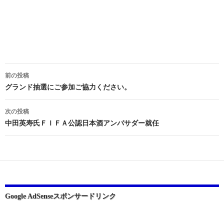
投
前の投稿
稿
グランド抽選にご参加ご協力ください。
ナ
次の投稿
ビ
中田英寿氏ＦＩＦＡ公認日本酒アンバサダー就任
ゲ
ー
シ
ョ
Google AdSenseスポンサードリンク
ン