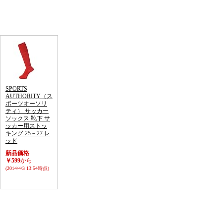
SPORTS
AUTHORITY（ス
ポーツオーソリ
ティ） サッカー
ソックス 靴下 サ
ッカー用ストッ
キング 25－27 レ
ッド
新品価格
￥599
から
(2014/4/3 13:54時点)