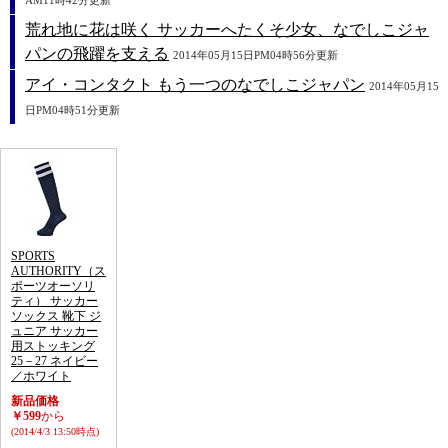
AM11時42分更新
荒れ地に花は咲く サッカーへたくそ少女、なでしこジャ
パンの飛躍を支える
2014年05月15日PM04時56分更新
アイ・コンタクト もう一つのなでしこジャパン
2014年05月15
日PM04時51分更新
SPORTS
AUTHORITY（ス
ポーツオーソリ
ティ） サッカー
ソックス 靴下 ジ
ュニア サッカー
用ストッキング
25－27 ネイビー
／ホワイト
新品価格
￥599
から
(2014/4/3 13:50時点)