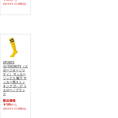
(2014/4/3 13:58時点)
SPORTS
AUTHORITY（ス
ポーツオーソリ
ティ） サッカー
ソックス 靴下 サ
ッカー用ストッ
キング 25－27 イ
エロー／ブラッ
ク
新品価格
￥599
から
(2014/4/3 13:58時点)