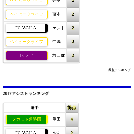
2
ベイビークライフ
井本
2
ベイビークライフ
藤本
2
FC AVAILA
ケント
2
ベイビークライフ
中嶋
2
FCノア
坂口健
・・・得点ランキング
2017アシストランキング
得点
選手
4
タカモト道路団
重田
2
FC AVAILA
やす