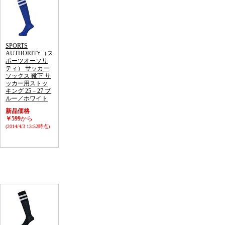
SPORTS
AUTHORITY（ス
ポーツオーソリ
ティ） サッカー
ソックス 靴下 サ
ッカー用ストッ
キング 25－27 ブ
ルー／ホワイト
新品価格
￥599
から
(2014/4/3 13:52時点)