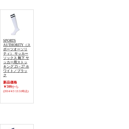
SPORTS
AUTHORITY（ス
ポーツオーソリ
ティ） サッカー
ソックス 靴下 サ
ッカー用ストッ
キング 25－27 ホ
ワイト／ブラッ
ク
新品価格
￥599
から
(2014/4/3 13:51時点)