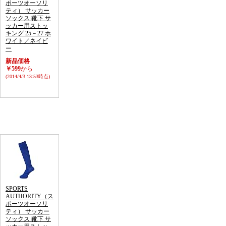
ポーツオーソリ
ティ） サッカー
ソックス 靴下 サ
ッカー用ストッ
キング 25－27 ホ
ワイト／ネイビ
ー
新品価格
￥599
から
(2014/4/3 13:53時点)
SPORTS
AUTHORITY（ス
ポーツオーソリ
ティ） サッカー
ソックス 靴下 サ