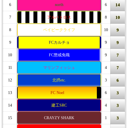
14
6
north
6
10
7
アルバトロス
8
9
8
ベイビークライフ
10
9
9
FCカルチョ
9
7
10
FC懲戒免職
9
7
11
マリンフィッシュ
4
6
12
北摂etc.
3
3
13
FC Noel
6
3
14
建工SRC
4
3
15
CRAYZY SHARK
1