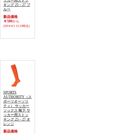
ッカー用ストッ
キング 25－27 ブ
ルー
新品価格
￥599
から
(2014/4/3 13:53時点)
SPORTS
AUTHORITY（ス
ポーツオーソリ
ティ） サッカー
ソックス 靴下 サ
ッカー用ストッ
キング 25－27 オ
レンジ
新品価格