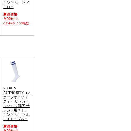
キング 25－27 イ
エロー
新品価格
￥599
から
(2014/4/3 13:56時点)
SPORTS
AUTHORITY（ス
ポーツオーソリ
ティ） サッカー
ソックス 靴下 サ
ッカー用ストッ
キング 25－27 ホ
ワイト／ブルー
新品価格
￥599
から