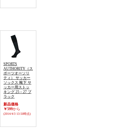
SPORTS
AUTHORITY（ス
ポーツオーソリ
ティ） サッカー
ソックス 靴下 サ
ッカー用ストッ
キング 25－27 ブ
ラック
新品価格
￥599
から
(2014/4/3 13:50時点)