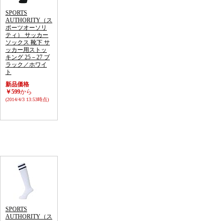
SPORTS
AUTHORITY（ス
ポーツオーソリ
ティ） サッカー
ソックス 靴下 サ
ッカー用ストッ
キング 25－27 ブ
ラック／ホワイ
ト
新品価格
￥599
から
(2014/4/3 13:53時点)
SPORTS
AUTHORITY（ス