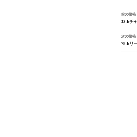
投
前の投稿
稿
32th
ナ
次の投稿
ビ
78th
ゲ
ー
シ
ョ
ン