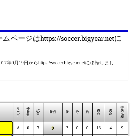
ホームページは
https://soccer.bigyear.net
に
17年9月19日から
https://soccer.bigyear.net
に移転しまし
。
得
リ
優
試
得
失
失
ー
勝
勝点
勝
分
負
合
点
点
点
グ
数
差
9
A
0
3
3
0
0
13
4
9