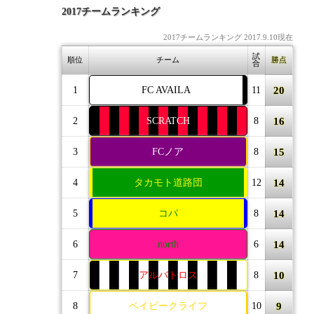
2017チームランキング
2017チームランキング 2017.9.10現在
試
順位
チーム
勝点
合
20
1
FC AVAILA
11
16
2
SCRATCH
8
15
3
FCノア
8
14
4
タカモト道路団
12
14
5
コパ
8
14
6
north
6
10
7
アルバトロス
8
9
8
ベイビークライフ
10