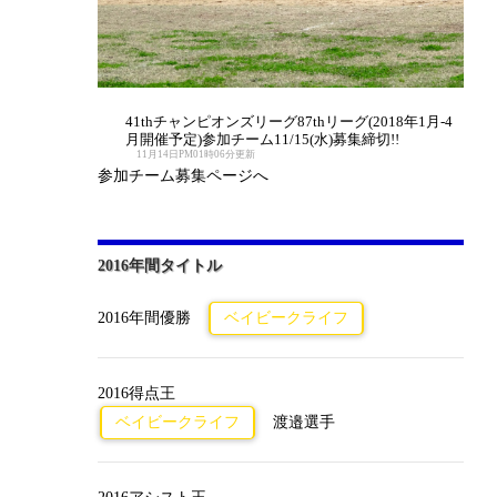
41thチャンピオンズリーグ87thリーグ(2018年1月-4
月開催予定)参加チーム11/15(水)募集締切!!
11月14日PM01時06分更新
参加チーム募集ページへ
2016年間タイトル
2016年間優勝
ベイビークライフ
2016得点王
ベイビークライフ
渡邉選手