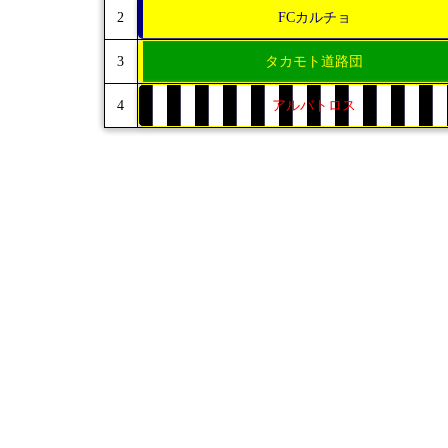
2
FCカルチョ
3
タカモト道路団
4
アルバトロス