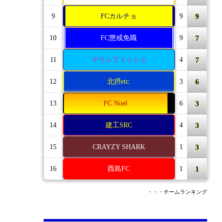
9
9
FCカルチョ
9
7
10
FC懲戒免職
9
7
11
マリンフィッシュ
4
6
12
北摂etc.
3
3
13
FC Noel
6
3
14
建工SRC
4
3
15
CRAYZY SHARK
1
1
16
酉島FC
1
・・・チームランキング