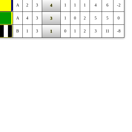
4
A
2
3
1
1
1
4
6
-2
3
A
4
3
1
0
2
5
5
0
1
B
1
3
0
1
2
3
11
-8