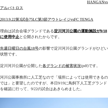
HANGANvs
アルバトロス
2013.9.22第3試合75LC第3節アウトレイジvsFC TENGA
理由は試合会場グランドである
淀川河川公園の運動施設が9/18
に使用中止
と公開されたからです。
先週日曜日の台風18号
の影響で淀川河川公園グランドがひどい
状態です。
淀川河川公園が公開した
各グランドの被害状況
(pdf)です。
河川公園事務所に人工芝なので「場所によっては使用できるの
では」と要望したのですが、本日9/19に鳥飼下人工芝グランド
を確認に行って、9/22の試合はあきらめました。