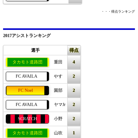
・・・得点ランキング
2017アシストランキング
得点
選手
4
タカモト道路団
重田
2
FC AVAILA
やす
2
FC Noel
園部
2
FC AVAILA
ヤマJr
2
SCRATCH
小野
1
タカモト道路団
山吹