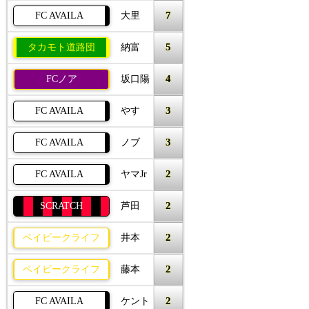
7
FC AVAILA
大里
5
タカモト道路団
納富
4
FCノア
坂口陽
3
FC AVAILA
やす
3
FC AVAILA
ノブ
2
FC AVAILA
ヤマJr
2
SCRATCH
芦田
2
ベイビークライフ
井本
2
ベイビークライフ
藤本
2
FC AVAILA
ケント