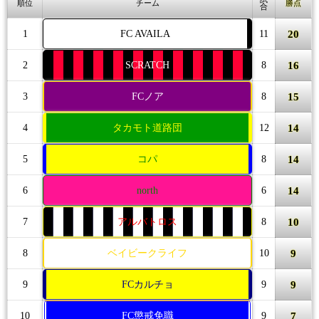
順位
チーム
勝点
合
20
1
FC AVAILA
11
16
2
SCRATCH
8
15
3
FCノア
8
14
4
タカモト道路団
12
14
5
コパ
8
14
6
north
6
10
7
アルバトロス
8
9
8
ベイビークライフ
10
9
9
FCカルチョ
9
7
10
FC懲戒免職
9