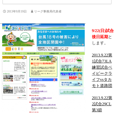
2013年9月19日
リーグ事務局代表者
9/22(日)試合
後日延期
と
します。
2013.9.22第
1試合73LA
練習試合ベ
イビークラ
イフvsタカ
モト道路団
2013.9.22第
2試合29CL
第3節