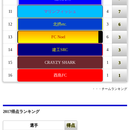
7
11
マリンフィッシュ
4
6
12
北摂etc.
3
3
13
FC Noel
6
3
14
建工SRC
4
3
15
CRAYZY SHARK
1
1
16
酉島FC
1
・・・チームランキング
2017得点ランキング
得点
選手