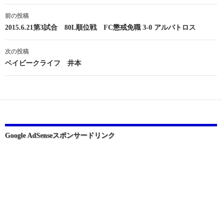
投
前の投稿
稿
2015.6.21第3試合 80L順位戦 FC懲戒免職 3-0 アルバトロス
ナ
次の投稿
ビ
ベイビークライフ 井本
ゲ
ー
シ
ョ
Google AdSenseスポンサードリンク
ン