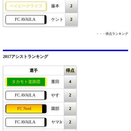
2
ベイビークライフ
藤本
2
FC AVAILA
ケント
・・・得点ランキング
2017アシストランキング
得点
選手
4
タカモト道路団
重田
2
FC AVAILA
やす
2
FC Noel
園部
2
FC AVAILA
ヤマJr