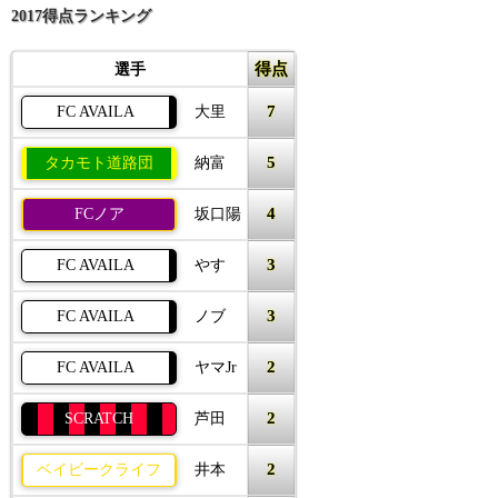
2017得点ランキング
得点
選手
7
FC AVAILA
大里
5
タカモト道路団
納富
4
FCノア
坂口陽
3
FC AVAILA
やす
3
FC AVAILA
ノブ
2
FC AVAILA
ヤマJr
2
SCRATCH
芦田
2
ベイビークライフ
井本