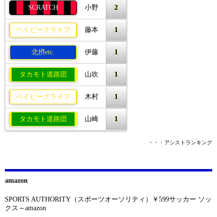
2
SCRATCH
小野
1
ベイビークライフ
藤本
1
北摂etc.
伊藤
1
タカモト道路団
山吹
1
ベイビークライフ
木村
1
タカモト道路団
山崎
・・・アシストランキング
amazon
SPORTS AUTHORITY（スポーツオーソリティ）￥599サッカー ソッ
クス～amazon