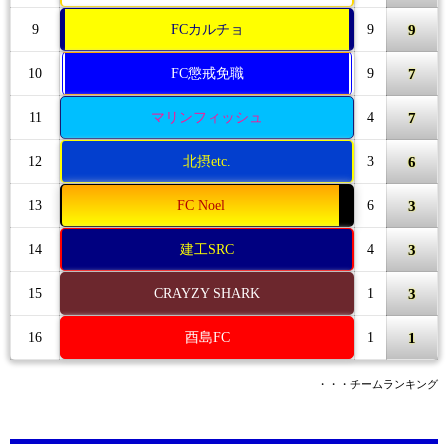
9
9
FCカルチョ
9
7
10
FC懲戒免職
9
7
11
マリンフィッシュ
4
6
12
北摂etc.
3
3
13
FC Noel
6
3
14
建工SRC
4
3
15
CRAYZY SHARK
1
1
16
酉島FC
1
・・・チームランキング