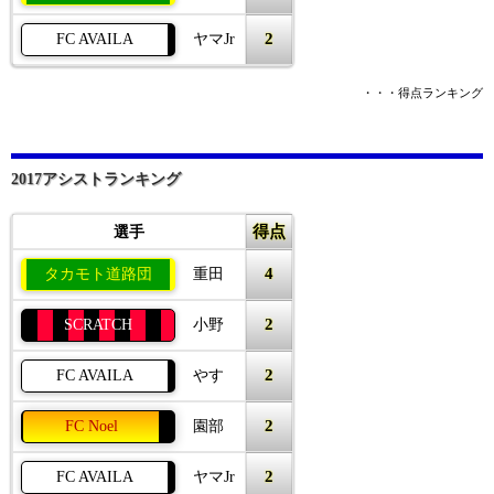
2
FC AVAILA
ヤマJr
・・・得点ランキング
2017アシストランキング
得点
選手
4
タカモト道路団
重田
2
SCRATCH
小野
2
FC AVAILA
やす
2
FC Noel
園部
2
FC AVAILA
ヤマJr