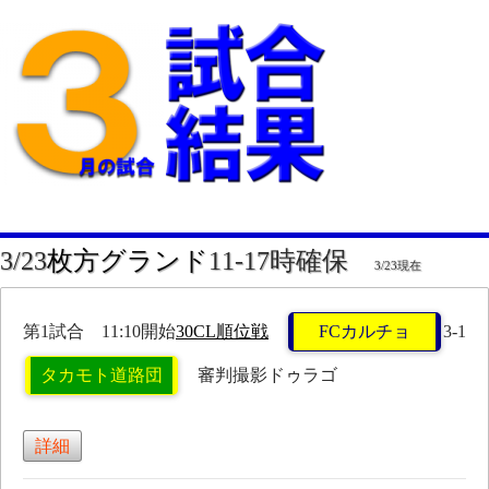
3/23
枚方グランド
11-17時確保
3/23現在
第1試合 11:10開始
30CL順位戦
FCカルチョ
3-1
タカモト道路団
審判撮影ドゥラゴ
詳細