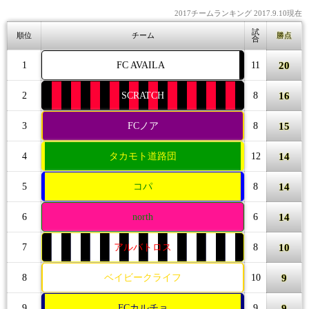
2017チームランキング 2017.9.10現在
試
順位
チーム
勝点
合
20
1
FC AVAILA
11
16
2
SCRATCH
8
15
3
FCノア
8
14
4
タカモト道路団
12
14
5
コパ
8
14
6
north
6
10
7
アルバトロス
8
9
8
ベイビークライフ
10
9
9
FCカルチョ
9