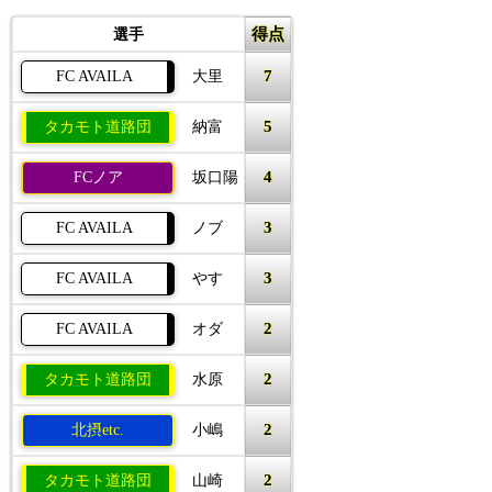
得点
選手
7
FC AVAILA
大里
5
タカモト道路団
納富
4
FCノア
坂口陽
3
FC AVAILA
ノブ
3
FC AVAILA
やす
2
FC AVAILA
オダ
2
タカモト道路団
水原
2
北摂etc.
小嶋
2
タカモト道路団
山崎