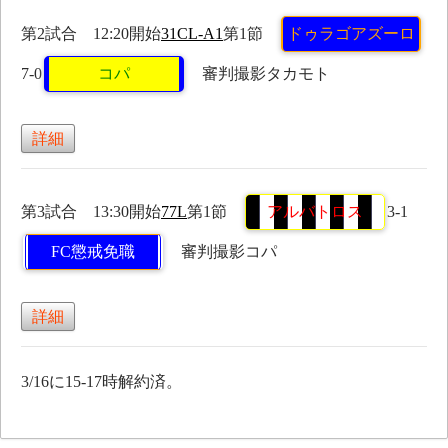
第2試合 12:20開始
31CL-A1
第1節
ドゥラゴアズーロ
7-0
コパ
審判撮影タカモト
詳細
第3試合 13:30開始
77L
第1節
アルバトロス
3-1
FC懲戒免職
審判撮影コパ
詳細
3/16に15-17時解約済。