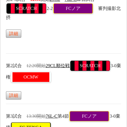
SCRATCH
2-2
FCノア
審判撮影北
摂
詳細
第2試合
12:20開始
29CL順位戦
SCRATCH
3-0棄
権
OCMW
詳細
第3試合
13:30開始
76L-C
第4節
FCノア
3-0棄