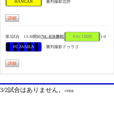
HANGAN
審判撮影北摂
詳細
第3試合 13:30開始
76L-B決勝戦
NNCT関西
1-0
FC AVAILA
審判撮影ドゥラゴ
詳細
3/2試合はありません。
2/9現在