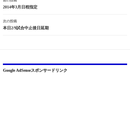
前の投稿
稿
2014年3月日程指定
ナ
次の投稿
ビ
本日2/9試合中止後日延期
ゲ
ー
シ
ョ
Google AdSenseスポンサードリンク
ン