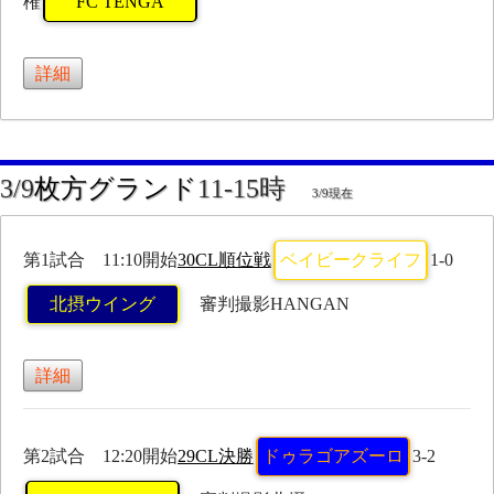
権
FC TENGA
詳細
3/9
枚方グランド
11-15時
3/9現在
第1試合 11:10開始
30CL順位戦
ベイビークライフ
1-0
北摂ウイング
審判撮影HANGAN
詳細
第2試合 12:20開始
29CL決勝
ドゥラゴアズーロ
3-2