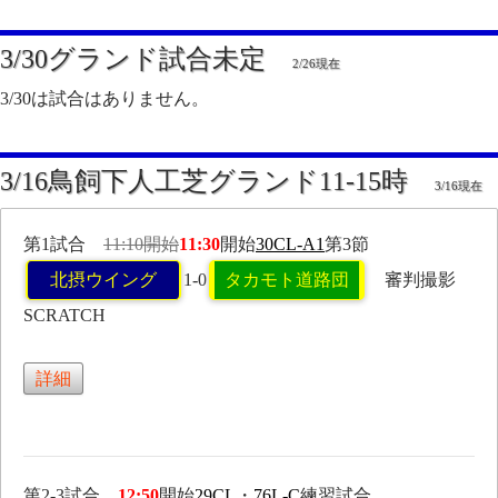
3/30グランド試合未定
2/26現在
3/30は試合はありません。
3/16鳥飼下人工芝グランド11-15時
3/16現在
第1試合
11:10開始
11:30
開始
30CL-A1
第3節
北摂ウイング
1-0
タカモト道路団
審判撮影
SCRATCH
詳細
第2-3試合
12:50
開始
29CL
・
76L-C
練習試合