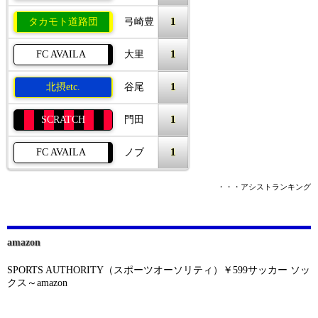
1
タカモト道路団
弓崎豊
1
FC AVAILA
大里
1
北摂etc.
谷尾
1
SCRATCH
門田
1
FC AVAILA
ノブ
・・・アシストランキング
amazon
SPORTS AUTHORITY（スポーツオーソリティ）￥599サッカー ソッ
クス～amazon