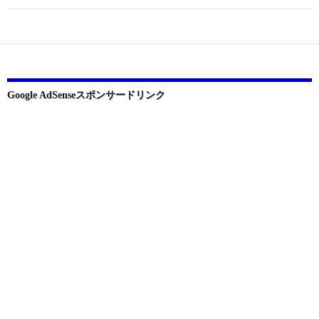
ゲ
ー
シ
ョ
Google AdSenseスポンサードリンク
ン