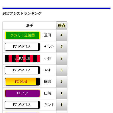
2017アシストランキング
得点
選手
4
タカモト道路団
重田
2
FC AVAILA
ヤマJr
2
SCRATCH
小野
2
FC AVAILA
やす
2
FC Noel
園部
1
FCノア
山崎
1
FC AVAILA
ケント