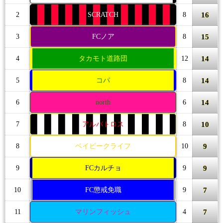
16
2
SCRATCH
8
15
3
FCノア
8
14
4
タカモト道路団
12
14
5
コパ
8
14
6
north
6
10
7
アルバトロス
8
9
8
ベイビークライフ
10
9
9
FCカルチョ
9
7
10
FC懲戒免職
9
7
11
マリンフィッシュ
4