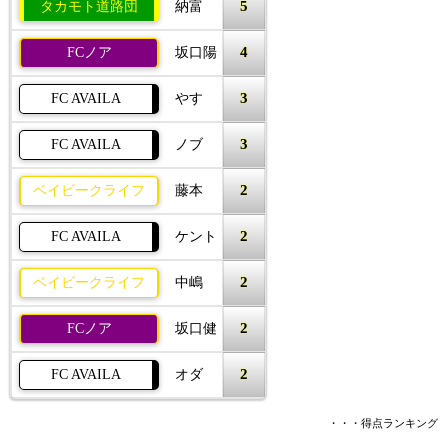
5
タカモト道路団
納富
4
FCノア
坂口陽
3
FC AVAILA
やす
3
FC AVAILA
ノブ
2
ベイビークライフ
藤本
2
FC AVAILA
ケント
2
ベイビークライフ
中嶋
2
FCノア
坂口健
2
FC AVAILA
オダ
・・・得点ランキング