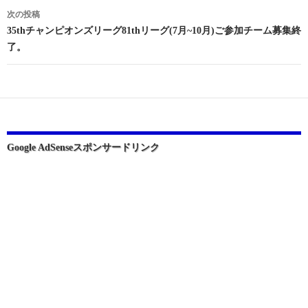
ナ
次の投稿
ビ
35thチャンピオンズリーグ81thリーグ(7月~10月)ご参加チーム募集終
了。
ゲ
ー
シ
ョ
ン
Google AdSenseスポンサードリンク