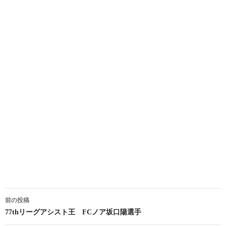
投
前の投稿
稿
77thリーグアシスト王 FCノア坂口陽選手