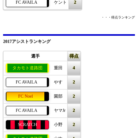
2
FC AVAILA
ケント
・・・得点ランキング
2017アシストランキング
得点
選手
4
タカモト道路団
重田
2
FC AVAILA
やす
2
FC Noel
園部
2
FC AVAILA
ヤマJr
2
SCRATCH
小野