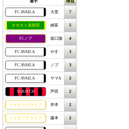
得点
選手
7
FC AVAILA
大里
5
タカモト道路団
納富
4
FCノア
坂口陽
3
FC AVAILA
やす
3
FC AVAILA
ノブ
2
FC AVAILA
ヤマJr
2
SCRATCH
芦田
2
ベイビークライフ
井本
2
ベイビークライフ
藤本