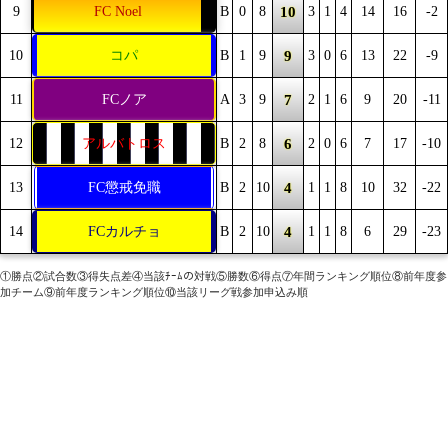
10
9
FC Noel
B
0
8
3
1
4
14
16
-2
9
10
コパ
B
1
9
3
0
6
13
22
-9
7
11
FCノア
A
3
9
2
1
6
9
20
-11
6
12
アルバトロス
B
2
8
2
0
6
7
17
-10
4
13
FC懲戒免職
B
2
10
1
1
8
10
32
-22
4
14
FCカルチョ
B
2
10
1
1
8
6
29
-23
①勝点②試合数③得失点差④当該ﾁｰﾑの対戦⑤勝数⑥得点⑦年間ランキング順位⑧前年度参
加チーム⑨前年度ランキング順位⑩当該リーグ戦参加申込み順