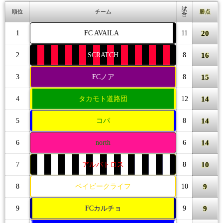
試
順位
チーム
勝点
合
20
1
FC AVAILA
11
16
2
SCRATCH
8
15
3
FCノア
8
14
4
タカモト道路団
12
14
5
コパ
8
14
6
north
6
10
7
アルバトロス
8
9
8
ベイビークライフ
10
9
9
FCカルチョ
9