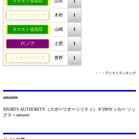
1
タカモト道路団
山吹
1
ベイビークライフ
木村
1
タカモト道路団
山崎
1
FCノア
土肥
1
ベイビークライフ
青野
・・・アシストランキング
amazon
SPORTS AUTHORITY（スポーツオーソリティ）￥599サッカー ソッ
クス～amazon