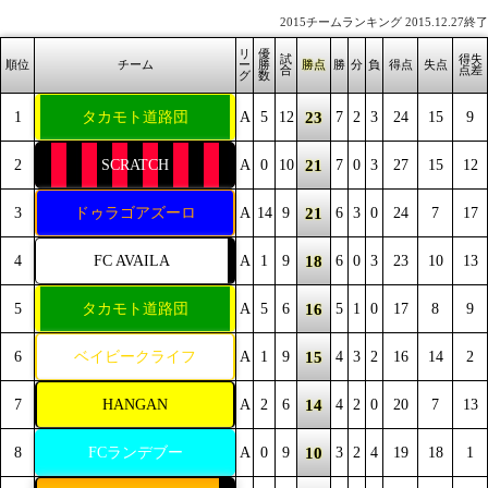
2015チームランキング 2015.12.27終了
リ
優
試
得失
順位
チーム
ー
勝
勝点
勝
分
負
得点
失点
合
点差
グ
数
23
1
タカモト道路団
A
5
12
7
2
3
24
15
9
21
2
SCRATCH
A
0
10
7
0
3
27
15
12
21
3
ドゥラゴアズーロ
A
14
9
6
3
0
24
7
17
18
4
FC AVAILA
A
1
9
6
0
3
23
10
13
16
5
タカモト道路団
A
5
6
5
1
0
17
8
9
15
6
ベイビークライフ
A
1
9
4
3
2
16
14
2
14
7
HANGAN
A
2
6
4
2
0
20
7
13
10
8
FCランデブー
A
0
9
3
2
4
19
18
1