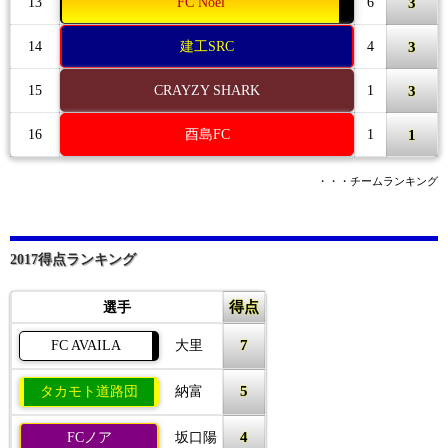
3
13
FC Noel
6
3
14
建工SRC
4
3
15
CRAYZY SHARK
1
1
16
酉島FC
1
・・・チームランキング
2017得点ランキング
得点
選手
7
FC AVAILA
大里
5
タカモト道路団
納富
4
FCノア
坂口陽