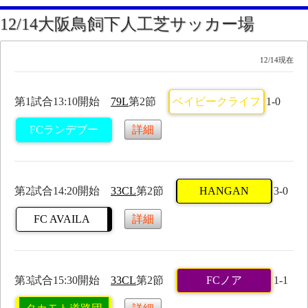
12/14大阪鳥飼下人工芝サッカー場
12/14現在
第1試合13:10開始
79L
第2節
ベイビークライフ
1-0
FCランデブー
詳細
第2試合14:20開始
33CL
第2節
HANGAN
3-0
FC AVAILA
詳細
第3試合15:30開始
33CL
第2節
FCノア
1-1