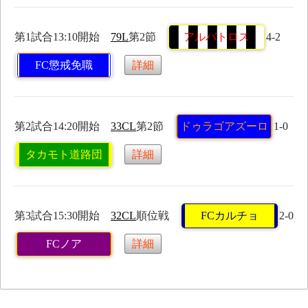
第1試合13:10開始
79L
第2節
アルバトロス
4-2
FC懲戒免職
詳細
第2試合14:20開始
33CL
第2節
ドゥラゴアズーロ
1-0
タカモト道路団
詳細
第3試合15:30開始
32CL
順位戦
FCカルチョ
2-0
FCノア
詳細