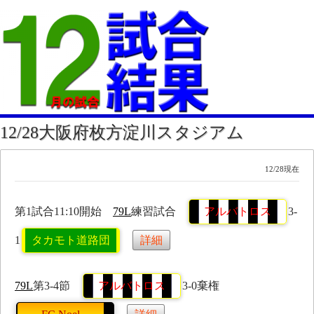
12/28大阪府枚方淀川スタジアム
12/28現在
第1試合11:10開始
79L
練習試合
アルバトロス
3-
1
タカモト道路団
詳細
79L
第3-4節
アルバトロス
3-0棄権