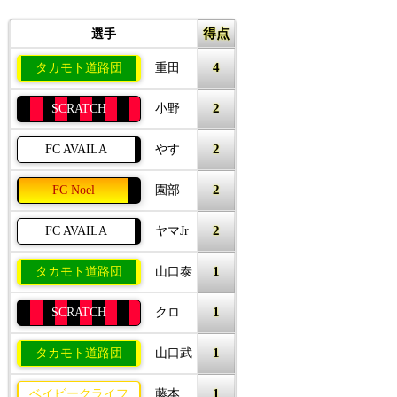
得点
選手
4
タカモト道路団
重田
2
SCRATCH
小野
2
FC AVAILA
やす
2
FC Noel
園部
2
FC AVAILA
ヤマJr
1
タカモト道路団
山口泰
1
SCRATCH
クロ
1
タカモト道路団
山口武
1
ベイビークライフ
藤本