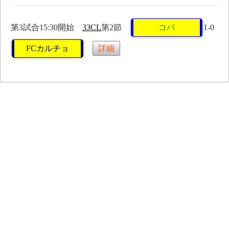
第3試合15:30開始
33CL
第2節
コパ
1-0
FCカルチョ
詳細