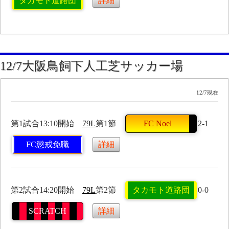
タカモト道路団
詳細
12/7大阪鳥飼下人工芝サッカー場
12/7現在
第1試合13:10開始
79L
第1節
FC Noel
2-1
FC懲戒免職
詳細
第2試合14:20開始
79L
第2節
タカモト道路団
0-0
SCRATCH
詳細