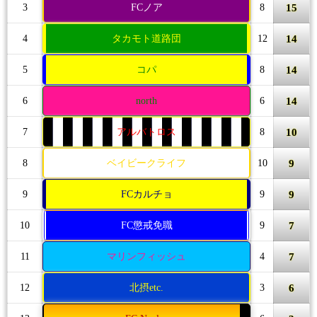
15
3
FCノア
8
14
4
タカモト道路団
12
14
5
コパ
8
14
6
north
6
10
7
アルバトロス
8
9
8
ベイビークライフ
10
9
9
FCカルチョ
9
7
10
FC懲戒免職
9
7
11
マリンフィッシュ
4
6
12
北摂etc.
3