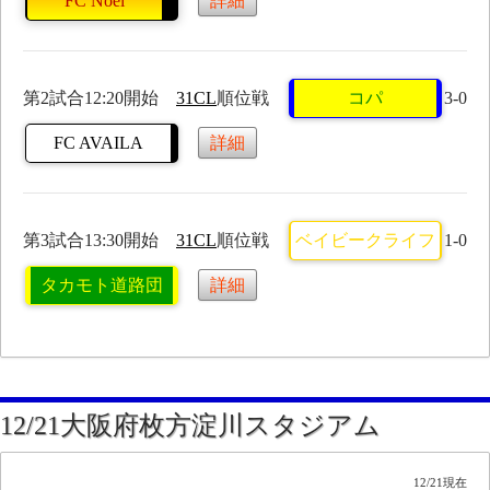
FC Noel
詳細
第2試合12:20開始
31CL
順位戦
コパ
3-0
FC AVAILA
詳細
第3試合13:30開始
31CL
順位戦
ベイビークライフ
1-0
タカモト道路団
詳細
12/21大阪府枚方淀川スタジアム
12/21現在