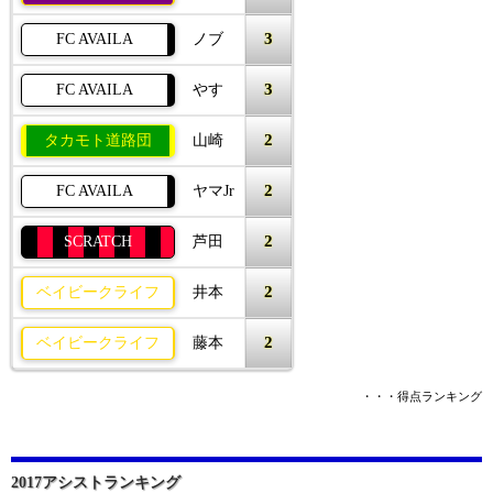
3
FC AVAILA
ノブ
3
FC AVAILA
やす
2
タカモト道路団
山崎
2
FC AVAILA
ヤマJr
2
SCRATCH
芦田
2
ベイビークライフ
井本
2
ベイビークライフ
藤本
・・・得点ランキング
2017アシストランキング