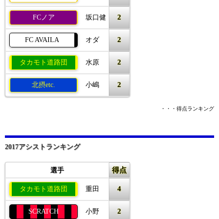
2
FCノア
坂口健
2
FC AVAILA
オダ
2
タカモト道路団
水原
2
北摂etc.
小嶋
・・・得点ランキング
2017アシストランキング
得点
選手
4
タカモト道路団
重田
2
SCRATCH
小野