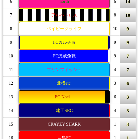
14
6
north
6
10
7
アルバトロス
8
9
8
ベイビークライフ
10
9
9
FCカルチョ
9
7
10
FC懲戒免職
9
7
11
マリンフィッシュ
4
6
12
北摂etc.
3
3
13
FC Noel
6
3
14
建工SRC
4
3
15
CRAYZY SHARK
1
1
16
酉島FC
1