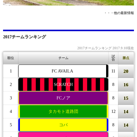
・・・他の最新情報
2017チームランキング
2017チームランキング 2017.9.10現在
試
順位
チーム
勝点
合
20
1
FC AVAILA
11
16
2
SCRATCH
8
15
3
FCノア
8
14
4
タカモト道路団
12
14
5
コパ
8