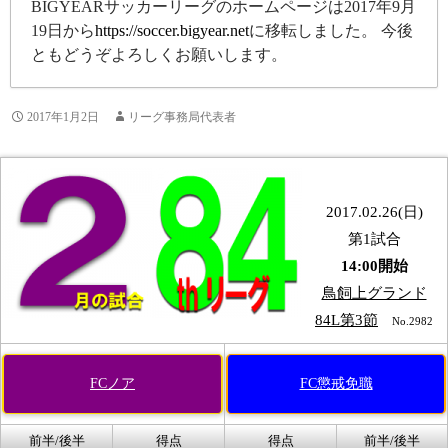
BIGYEARサッカーリーグのホームページは2017年9月
19日から
https://soccer.bigyear.net
に移転しました。 今後
ともどうぞよろしくお願いします。
2017年1月2日
リーグ事務局代表者
2017.02.26(日)
第1試合
14:00開始
鳥飼上グランド
84L第3節
No.2982
FCノア
FC懲戒免職
前半/後半
得点
得点
前半/後半