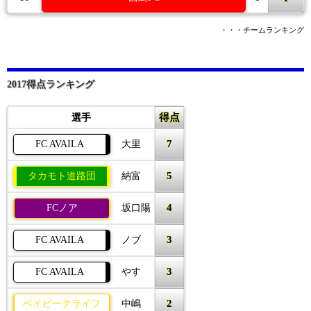
・・・チームランキング
2017得点ランキング
得点
選手
7
FC AVAILA
大里
5
タカモト道路団
納富
4
FCノア
坂口陽
3
FC AVAILA
ノブ
3
FC AVAILA
やす
2
ベイビークライフ
中嶋