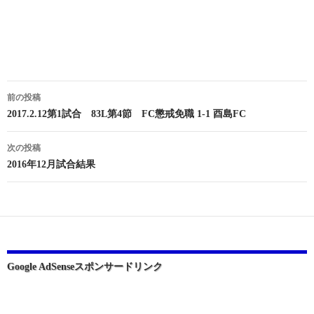
投
前の投稿
稿
2017.2.12第1試合 83L第4節 FC懲戒免職 1-1 酉島FC
ナ
次の投稿
ビ
2016年12月試合結果
ゲ
ー
シ
ョ
Google AdSenseスポンサードリンク
ン