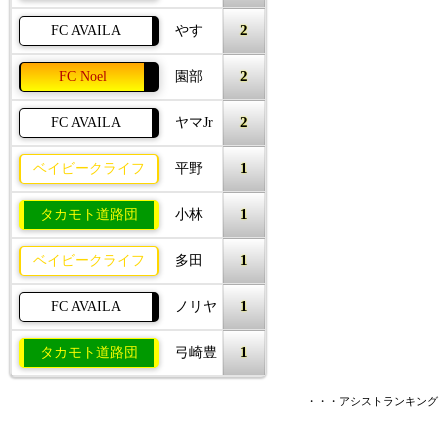
2
FC AVAILA
やす
2
FC Noel
園部
2
FC AVAILA
ヤマJr
1
ベイビークライフ
平野
1
タカモト道路団
小林
1
ベイビークライフ
多田
1
FC AVAILA
ノリヤ
1
タカモト道路団
弓崎豊
・・・アシストランキング