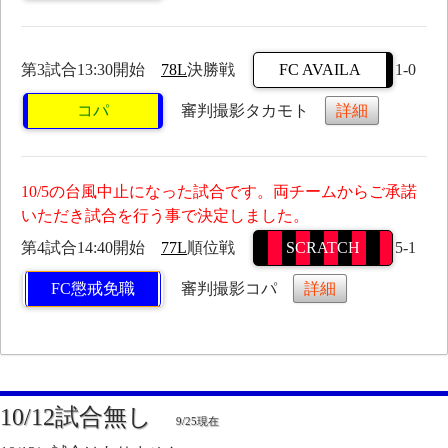
第3試合13:30開始
78L
決勝戦
FC AVAILA
1-0
コパ
審判撮影タカモト
詳細
10/5の台風中止になった試合です。両チームからご承諾
いただき試合を行う事で決定しました。
第4試合14:40開始
77L
順位戦
SCRATCH
5-1
FC懲戒免職
審判撮影コパ
詳細
10/12試合無し
9/25現在