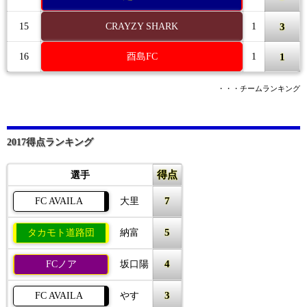
3
15
CRAYZY SHARK
1
1
16
酉島FC
1
・・・チームランキング
2017得点ランキング
得点
選手
7
FC AVAILA
大里
5
タカモト道路団
納富
4
FCノア
坂口陽
3
FC AVAILA
やす