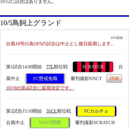
10/12に試合はありません。
10/5鳥飼上グランド
10/5現在
台風18号の為10/5の試合は中止とし後日延期します。
第1試合14:00開始
77L
順位戦
SCRATCH
台
風中止
FC懲戒免職
審判撮影NNCT
詳細
10/19の第4試合に延期決定です。
第2試合15:10開始
31CL
順位戦
FCカルチョ
台風中止
NNCT関西
審判撮影SCRATCH