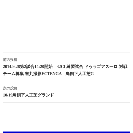
投
前の投稿
稿
2014.9.28第2試合14:20開始 32CL練習試合 ドゥラゴアズーロ-対戦
チーム募集 審判撮影FCTENGA 鳥飼下人工芝G
ナ
ビ
次の投稿
10/19鳥飼下人工芝グランド
ゲ
ー
シ
ョ