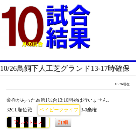
10/26鳥飼下人工芝グランド13-17時確保
10/26現在
棄権があった為第1試合13:10開始は行いません。
32CL
順位戦
ベイビークライフ
3-0棄権
アルバトロス
詳細