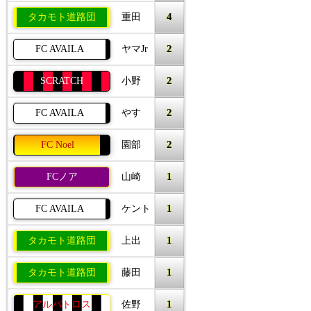
4
タカモト道路団
重田
2
FC AVAILA
ヤマJr
2
SCRATCH
小野
2
FC AVAILA
やす
2
FC Noel
園部
1
FCノア
山崎
1
FC AVAILA
ケント
1
タカモト道路団
上出
1
タカモト道路団
藤田
1
アルバトロス
佐野