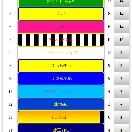
14
4
タカモト道路団
12
14
5
コパ
8
14
6
north
6
10
7
アルバトロス
8
9
8
ベイビークライフ
10
9
9
FCカルチョ
9
7
10
FC懲戒免職
9
7
11
マリンフィッシュ
4
6
12
北摂etc.
3
3
13
FC Noel
6
3
14
建工SRC
4