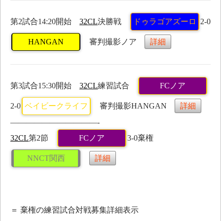
第2試合14:20開始
32CL
決勝戦
ドゥラゴアズーロ
2-0
HANGAN
審判撮影ノア
詳細
第3試合15:30開始
32CL
練習試合
FCノア
2-0
ベイビークライフ
審判撮影HANGAN
詳細
———————————-
32CL
第2節
FCノア
3-0棄権
NNCT関西
詳細
＝ 棄権の練習試合対戦募集詳細表示