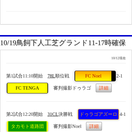
10/19鳥飼下人工芝グランド11-17時確保
10/12現在
第1試合11:10開始
78L
順位戦
FC Noel
2-1
FC TENGA
審判撮影ドゥラゴ
詳細
第2試合12:20開始
31CL
決勝戦
ドゥラゴアズーロ
4-1
タカモト道路団
審判撮影Noel
詳細