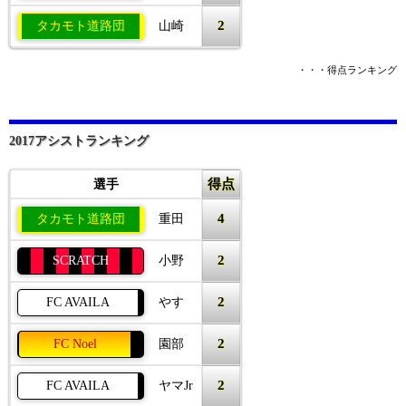
2
タカモト道路団
山崎
・・・得点ランキング
2017アシストランキング
得点
選手
4
タカモト道路団
重田
2
SCRATCH
小野
2
FC AVAILA
やす
2
FC Noel
園部
2
FC AVAILA
ヤマJr