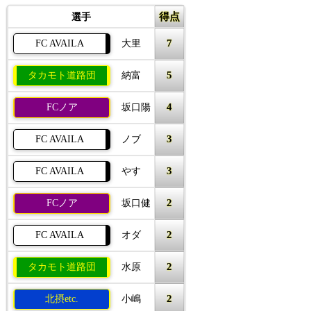
得点
選手
7
FC AVAILA
大里
5
タカモト道路団
納富
4
FCノア
坂口陽
3
FC AVAILA
ノブ
3
FC AVAILA
やす
2
FCノア
坂口健
2
FC AVAILA
オダ
2
タカモト道路団
水原
2
北摂etc.
小嶋