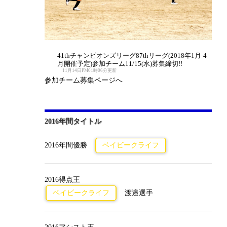
41thチャンピオンズリーグ87thリーグ(2018年1月-4
月開催予定)参加チーム11/15(水)募集締切!!
11月14日PM01時06分更新
参加チーム募集ページへ
2016年間タイトル
2016年間優勝
ベイビークライフ
2016得点王
ベイビークライフ
渡邉選手