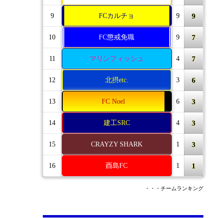
9
9
FCカルチョ
9
7
10
FC懲戒免職
9
7
11
マリンフィッシュ
4
6
12
北摂etc.
3
3
13
FC Noel
6
3
14
建工SRC
4
3
15
CRAYZY SHARK
1
1
16
酉島FC
1
・・・チームランキング