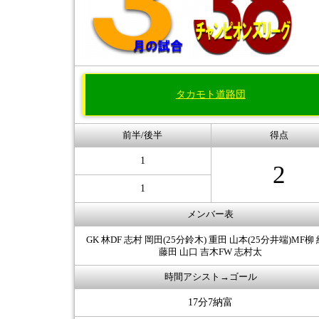
タカモト道路団
前半/後半
得点
1
2
1
メンバー表
GK 林DF 志村 岡田(25分鈴木) 重田 山本(25分井端)MF柳
藤田 山口 吉木FW 志村太
時間アシスト→ゴール
17分7納富