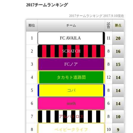
2017チームランキング
2017チームランキング 2017.9.10現在
試
順位
チーム
勝点
合
20
1
FC AVAILA
11
16
2
SCRATCH
8
15
3
FCノア
8
14
4
タカモト道路団
12
14
5
コパ
8
14
6
north
6
10
7
アルバトロス
8
9
8
ベイビークライフ
10