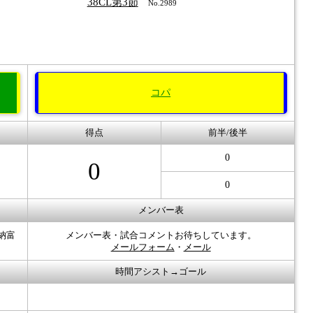
38CL第3節
No.2989
コパ
得点
前半/後半
0
0
0
メンバー表
 納富
メンバー表・試合コメントお待ちしています。
メールフォーム
・
メール
時間アシスト→ゴール