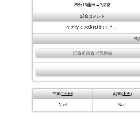
29分16藤田→7納富
試合コメント
ケガなくお疲れ様でした。
試
試合前集合写真動画
主審(
2千円
)
副審(
千円
)
Noel
Noel