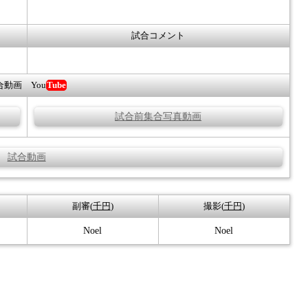
試合コメント
合動画 You
Tube
試合前集合写真動画
試合動画
副審(
千円
)
撮影(
千円
)
Noel
Noel