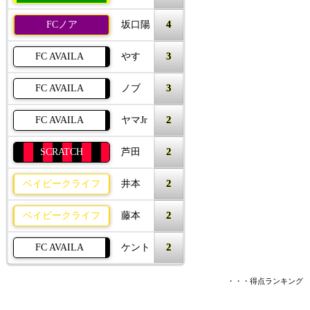
4
FCノア
坂口陽
3
FC AVAILA
やす
3
FC AVAILA
ノブ
2
FC AVAILA
ヤマJr
2
SCRATCH
芦田
2
ベイビークライフ
井本
2
ベイビークライフ
藤本
2
FC AVAILA
ケント
・・・得点ランキング