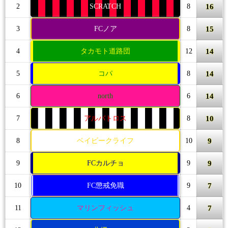
16
2
SCRATCH
8
15
3
FCノア
8
14
4
タカモト道路団
12
14
5
コパ
8
14
6
north
6
10
7
アルバトロス
8
9
8
ベイビークライフ
10
9
9
FCカルチョ
9
7
10
FC懲戒免職
9
7
11
マリンフィッシュ
4