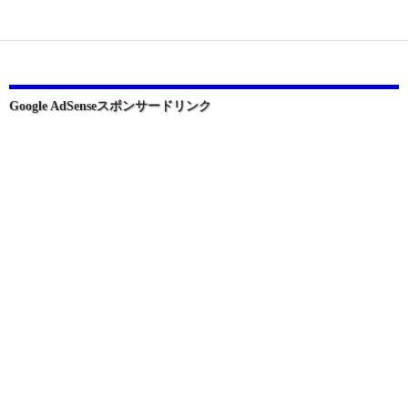
ー
シ
ョ
ン
Google AdSenseスポンサードリンク