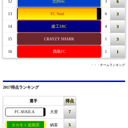
6
12
北摂etc.
3
3
13
FC Noel
6
3
14
建工SRC
4
3
15
CRAYZY SHARK
1
1
16
酉島FC
1
・・・チームランキング
2017得点ランキング
得点
選手
7
FC AVAILA
大里
5
タカモト道路団
納富