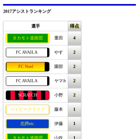
2017アシストランキング
得点
選手
4
タカモト道路団
重田
2
FC AVAILA
やす
2
FC Noel
園部
2
FC AVAILA
ヤマJr
2
SCRATCH
小野
1
ベイビークライフ
藤本
1
北摂etc.
伊藤
1
タカモト道路団
山吹