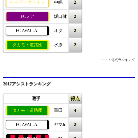
2
ベイビークライフ
中嶋
2
FCノア
坂口健
2
FC AVAILA
オダ
2
タカモト道路団
水原
・・・得点ランキング
2017アシストランキング
得点
選手
4
タカモト道路団
重田
2
FC AVAILA
ヤマJr