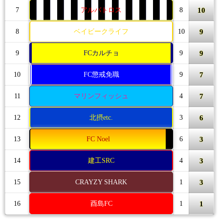
10
7
アルバトロス
8
9
8
ベイビークライフ
10
9
9
FCカルチョ
9
7
10
FC懲戒免職
9
7
11
マリンフィッシュ
4
6
12
北摂etc.
3
3
13
FC Noel
6
3
14
建工SRC
4
3
15
CRAYZY SHARK
1
1
16
酉島FC
1