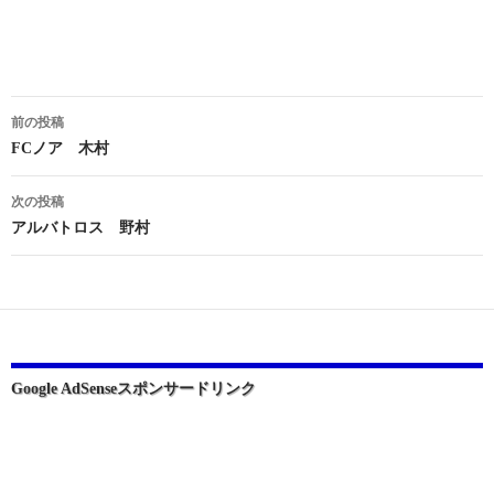
投
前の投稿
稿
FCノア 木村
ナ
次の投稿
ビ
アルバトロス 野村
ゲ
ー
シ
ョ
Google AdSenseスポンサードリンク
ン