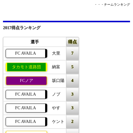
・・・チームランキング
2017得点ランキング
得点
選手
7
FC AVAILA
大里
5
タカモト道路団
納富
4
FCノア
坂口陽
3
FC AVAILA
ノブ
3
FC AVAILA
やす
2
FC AVAILA
ケント