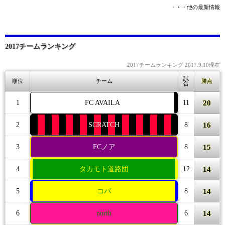
・・・他の最新情報
2017チームランキング
2017チームランキング 2017.9.10現在
試
順位
チーム
勝点
合
20
1
FC AVAILA
11
16
2
SCRATCH
8
15
3
FCノア
8
14
4
タカモト道路団
12
14
5
コパ
8
14
6
north
6