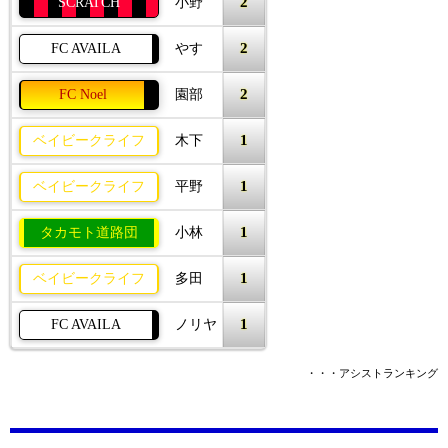
2
SCRATCH
小野
2
FC AVAILA
やす
2
FC Noel
園部
1
ベイビークライフ
木下
1
ベイビークライフ
平野
1
タカモト道路団
小林
1
ベイビークライフ
多田
1
FC AVAILA
ノリヤ
・・・アシストランキング