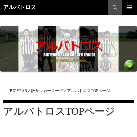
検
アルバトロス
索
コ
メインメ
ン
ニュー
テ
ン
ツ
へ
ス
キ
ッ
プ
BIGYEAR大阪サッカーリーグ
>
アルバトロスTOPページ
アルバトロスTOPページ