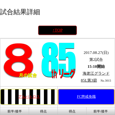
試合結果詳細
↑TOP
2017.08.27(日)
第2試合
15:10開始
海老江グランド
85L第3節
No.3015
アルバトロス
FC懲戒免職
前半/後半
得点
得点
前半/後半