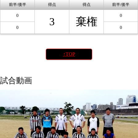
前半/後半
得点
得点
前半/後半
0
0
3
棄権
0
0
↑TOP
試合動画