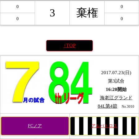
0
0
3
棄権
0
0
↑TOP
2017.07.23(日)
第3試合
16:20開始
海老江グランド
84L第4節
No.3010
FCノア
アルバトロス