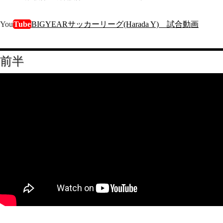
You
Tube
BIGYEARサッカーリーグ(Harada Y) 試合動画
前半