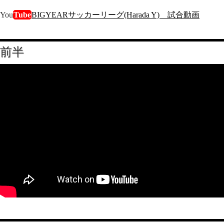
You
Tube
BIGYEARサッカーリーグ(Harada Y) 試合動画
前半