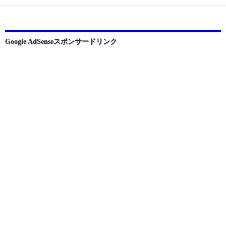
ー
シ
ョ
Google AdSenseスポンサードリンク
ン