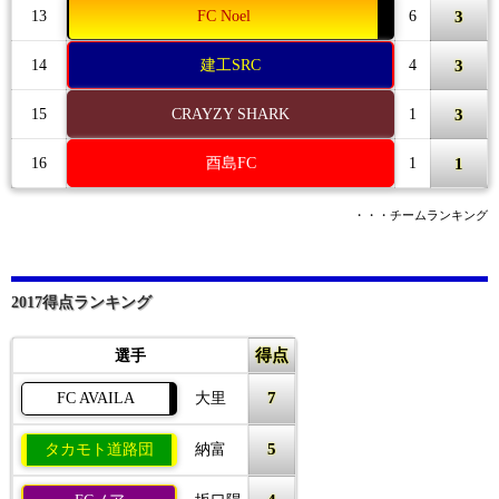
3
13
FC Noel
6
3
14
建工SRC
4
3
15
CRAYZY SHARK
1
1
16
酉島FC
1
・・・チームランキング
2017得点ランキング
得点
選手
7
FC AVAILA
大里
5
タカモト道路団
納富