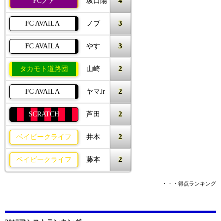
4
FCノア
坂口陽
3
FC AVAILA
ノブ
3
FC AVAILA
やす
2
タカモト道路団
山崎
2
FC AVAILA
ヤマJr
2
SCRATCH
芦田
2
ベイビークライフ
井本
2
ベイビークライフ
藤本
・・・得点ランキング