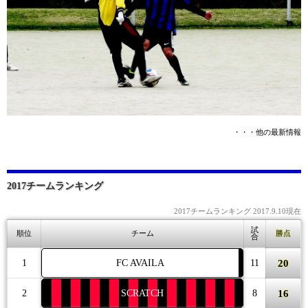
・・・他の最新情報
2017チームランキング
2017チームランキング 2017.9.10現在
試
順位
チーム
勝点
合
20
1
FC AVAILA
11
16
2
SCRATCH
8