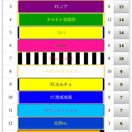
15
3
FCノア
8
14
4
タカモト道路団
12
14
5
コパ
8
14
6
north
6
10
7
アルバトロス
8
9
8
ベイビークライフ
10
9
9
FCカルチョ
9
7
10
FC懲戒免職
9
7
11
マリンフィッシュ
4
6
12
北摂etc.
3