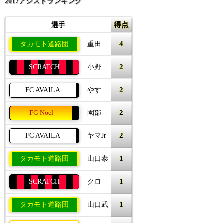
2017アシストランキング
得点
選手
4
タカモト道路団
重田
2
SCRATCH
小野
2
FC AVAILA
やす
2
FC Noel
園部
2
FC AVAILA
ヤマJr
1
タカモト道路団
山口泰
1
SCRATCH
クロ
1
タカモト道路団
山口武