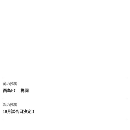
投
前の投稿
稿
酉島FC 樽岡
ナ
次の投稿
ビ
10月試合日決定!!
ゲ