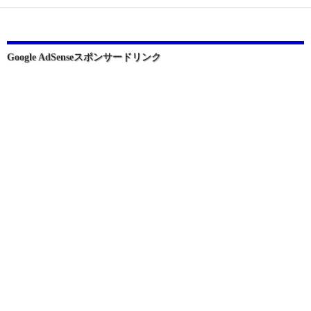
ー
シ
ョ
Google AdSenseスポンサードリンク
ン