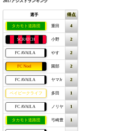
2017アシストランキング
得点
選手
4
タカモト道路団
重田
2
SCRATCH
小野
2
FC AVAILA
やす
2
FC Noel
園部
2
FC AVAILA
ヤマJr
1
ベイビークライフ
多田
1
FC AVAILA
ノリヤ
1
タカモト道路団
弓崎豊