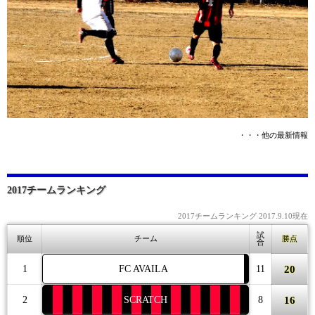
・・・他の最新情報
2017チームランキング
2017チームランキング 2017.9.10現在
試
順位
チーム
勝点
合
20
1
FC AVAILA
11
16
2
SCRATCH
8