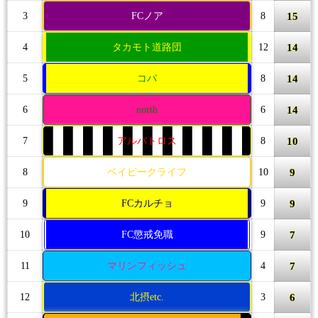
15
3
FCノア
8
14
4
タカモト道路団
12
14
5
コパ
8
14
6
north
6
10
7
アルバトロス
8
9
8
ベイビークライフ
10
9
9
FCカルチョ
9
7
10
FC懲戒免職
9
7
11
マリンフィッシュ
4
6
12
北摂etc.
3