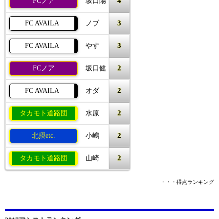
4
FCノア
坂口陽
3
FC AVAILA
ノブ
3
FC AVAILA
やす
2
FCノア
坂口健
2
FC AVAILA
オダ
2
タカモト道路団
水原
2
北摂etc.
小嶋
2
タカモト道路団
山崎
・・・得点ランキング