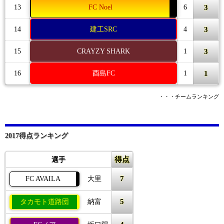
3
13
FC Noel
6
3
14
建工SRC
4
3
15
CRAYZY SHARK
1
1
16
酉島FC
1
・・・チームランキング
2017得点ランキング
得点
選手
7
FC AVAILA
大里
5
タカモト道路団
納富