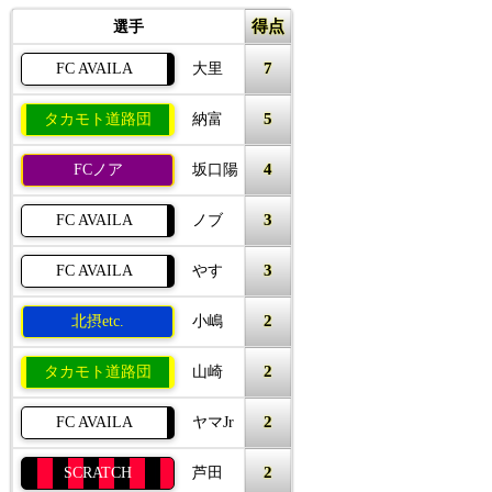
得点
選手
7
FC AVAILA
大里
5
タカモト道路団
納富
4
FCノア
坂口陽
3
FC AVAILA
ノブ
3
FC AVAILA
やす
2
北摂etc.
小嶋
2
タカモト道路団
山崎
2
FC AVAILA
ヤマJr
2
SCRATCH
芦田