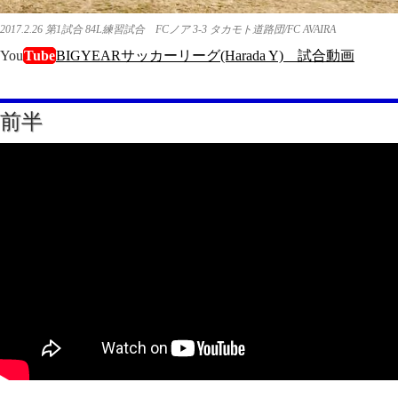
2017.2.26 第1試合 84L練習試合 FCノア 3-3 タカモト道路団/FC AVAIRA
You
Tube
BIGYEARサッカーリーグ(Harada Y) 試合動画
前半