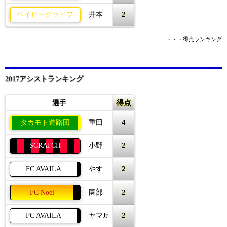
2
ベイビークライフ
井本
・・・得点ランキング
2017アシストランキング
得点
選手
4
タカモト道路団
重田
2
SCRATCH
小野
2
FC AVAILA
やす
2
FC Noel
園部
2
FC AVAILA
ヤマJr