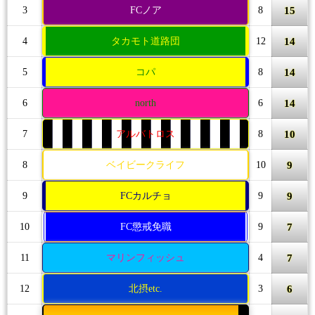
15
3
FCノア
8
14
4
タカモト道路団
12
14
5
コパ
8
14
6
north
6
10
7
アルバトロス
8
9
8
ベイビークライフ
10
9
9
FCカルチョ
9
7
10
FC懲戒免職
9
7
11
マリンフィッシュ
4
6
12
北摂etc.
3