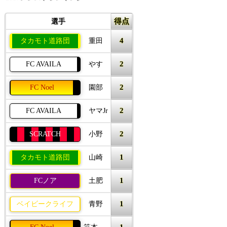
得点
選手
4
タカモト道路団
重田
2
FC AVAILA
やす
2
FC Noel
園部
2
FC AVAILA
ヤマJr
2
SCRATCH
小野
1
タカモト道路団
山崎
1
FCノア
土肥
1
ベイビークライフ
青野
1