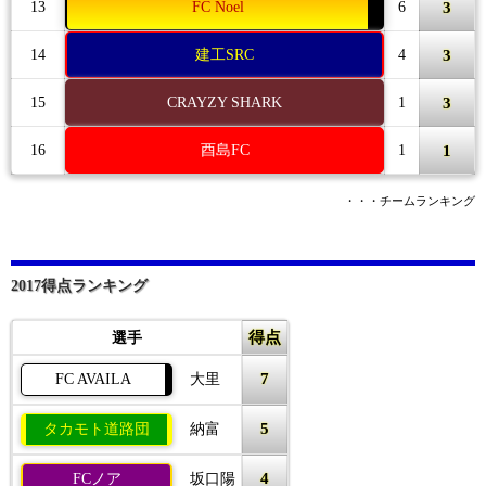
3
13
FC Noel
6
3
14
建工SRC
4
3
15
CRAYZY SHARK
1
1
16
酉島FC
1
・・・チームランキング
2017得点ランキング
得点
選手
7
FC AVAILA
大里
5
タカモト道路団
納富
4
FCノア
坂口陽