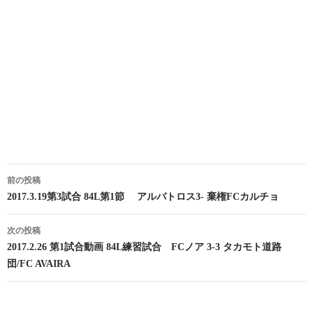
投
前の投稿
稿
2017.3.19第3試合 84L第1節 アルバトロス3- 棄権FCカルチョ
ナ
次の投稿
ビ
2017.2.26 第1試合動画 84L練習試合 FCノア 3-3 タカモト道路
団/FC AVAIRA
ゲ
ー