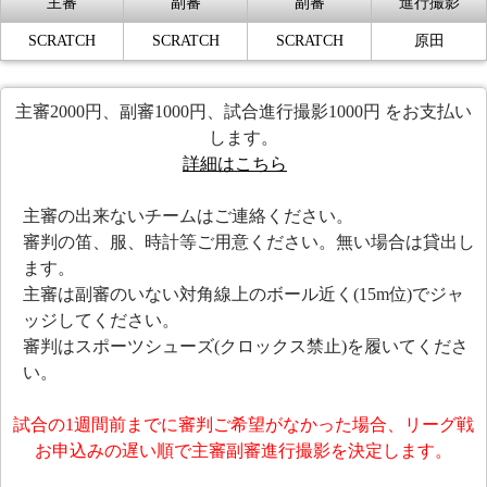
主審
副審
副審
進行撮影
SCRATCH
SCRATCH
SCRATCH
原田
主審2000円、副審1000円、試合進行撮影1000円 をお支払い
します。
詳細はこちら
主審の出来ないチームはご連絡ください。
審判の笛、服、時計等ご用意ください。無い場合は貸出し
ます。
主審は副審のいない対角線上のボール近く(15m位)でジャ
ッジしてください。
審判はスポーツシューズ(クロックス禁止)を履いてくださ
い。
試合の1週間前までに審判ご希望がなかった場合、リーグ戦
お申込みの遅い順で主審副審進行撮影を決定します。