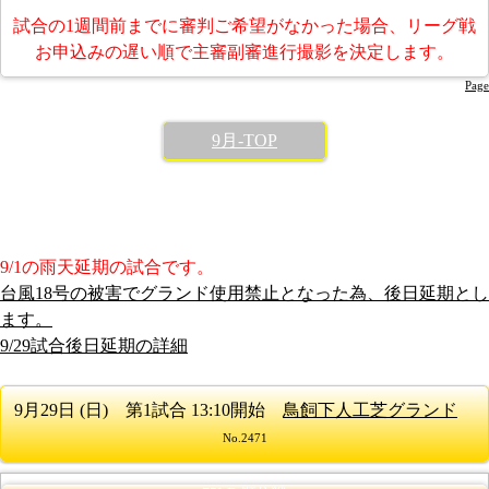
試合の1週間前までに審判ご希望がなかった場合、リーグ戦
お申込みの遅い順で主審副審進行撮影を決定します。
Page
9月-TOP
9/1の雨天延期の試合です。
台風18号の被害でグランド使用禁止となった為、後日延期とし
ます。
9/29試合後日延期の詳細
9月29日 (日) 第1試合 13:10開始
鳥飼下人工芝グランド
No.2471