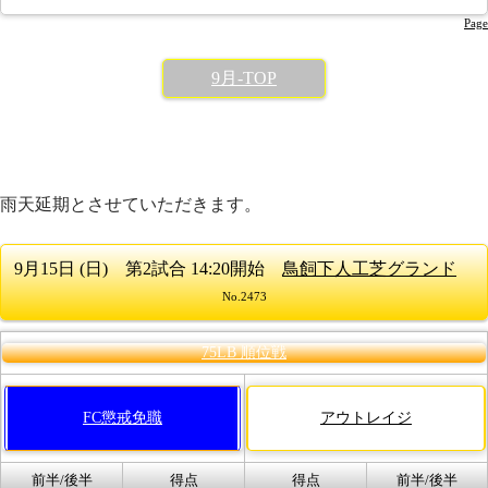
Page
9月-TOP
雨天延期とさせていただきます。
9月15日 (日) 第2試合 14:20開始
鳥飼下人工芝グランド
No.2473
75LB 順位戦
FC懲戒免職
アウトレイジ
前半/後半
得点
得点
前半/後半