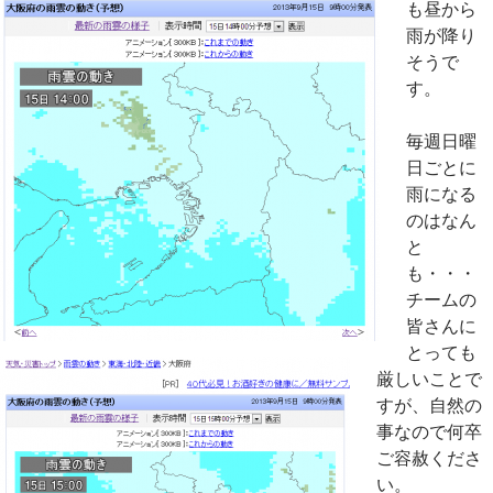
も昼から
雨が降り
そうで
す。
毎週日曜
日ごとに
雨になる
のはなん
と
も・・・
チームの
皆さんに
とっても
厳しいことで
すが、自然の
事なので何卒
ご容赦くださ
い。