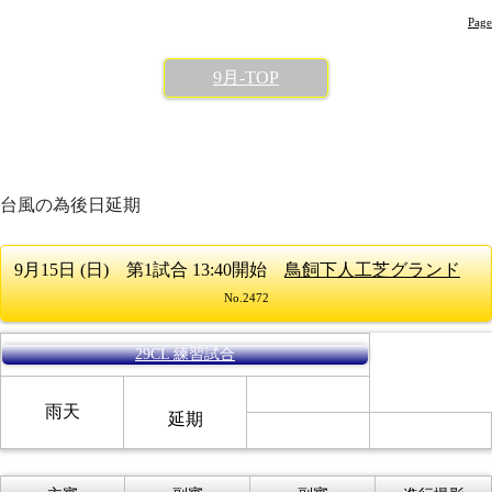
Page
9月-TOP
台風の為後日延期
9月15日 (日) 第1試合 13:40開始
鳥飼下人工芝グランド
No.2472
29CL 練習試合
雨天
延期