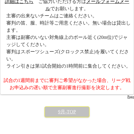
詳細はこちら
ご協力いただける方は
メールフォーム
メー
ル
でお願いします。
主審の出来ないチームはご連絡ください。
審判の笛、服、時計等ご用意ください。無い場合は貸出し
ます。
主審は副審のいない対角線上のボール近く(20m位)でジャ
ッジしてください。
審判はスポーツシューズ(クロックス禁止)を履いてくださ
い。
ライン引きは第1試合開始の1時間前に集合してください。
試合の1週間前までに審判ご希望がなかった場合、リーグ戦
お申込みの遅い順で主審副審進行撮影を決定します。
Page
9月-TOP