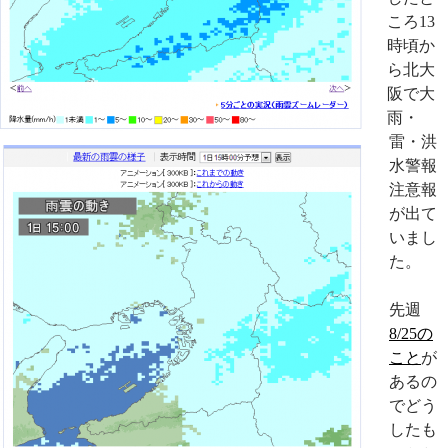
ころ13
時頃か
ら北大
阪で大
雨・
雷・洪
水警報
注意報
が出て
いまし
た。
先週
8/25の
こと
が
あるの
でどう
したも