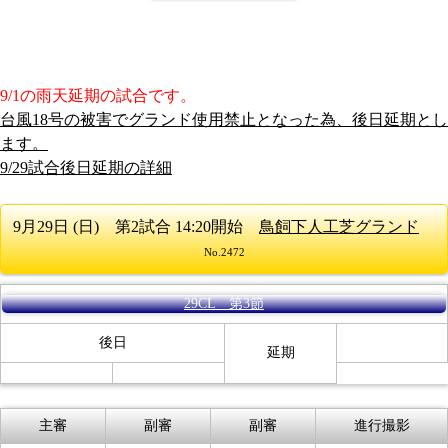
9/1の雨天延期の試合です。
台風18号の被害でグランド使用禁止となった為、後日延期とし
ます。
9/29試合後日延期の詳細
9月29日 (日) 第2試合 14:20開始
鳥飼下人工芝グランド
No.2472
29CL 第3節
後日
延期
主審
副審
副審
進行撮影