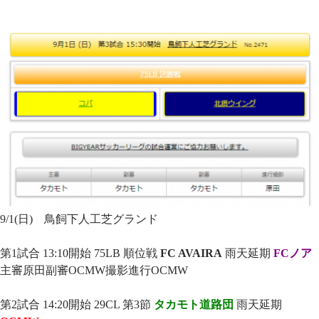
9/1(日) 鳥飼下人工芝グランド
第1試合 13:10開始 75LB 順位戦
FC AVAIRA
雨天延期
FCノア
主審原田副審OCMW撮影進行OCMW
第2試合 14:20開始 29CL 第3節
タカモト道路団
雨天延期