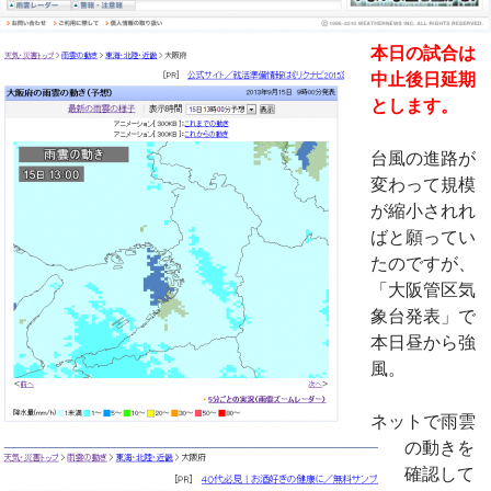
本日の試合は
中止後日延期
とします。
台風の進路が
変わって規模
が縮小されれ
ばと願ってい
たのですが、
「大阪管区気
象台発表」で
本日昼から強
風。
ネットで雨雲
の動きを
確認して