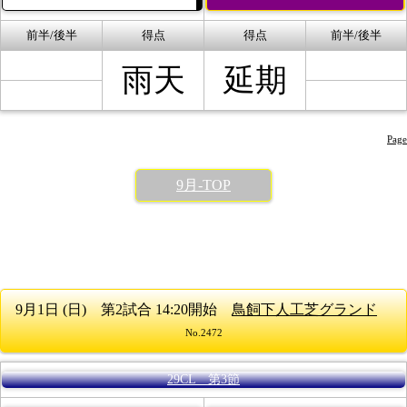
前半/後半
得点
得点
前半/後半
雨天
延期
Page
9月-TOP
9月1日 (日) 第2試合 14:20開始
鳥飼下人工芝グランド
No.2472
29CL 第3節