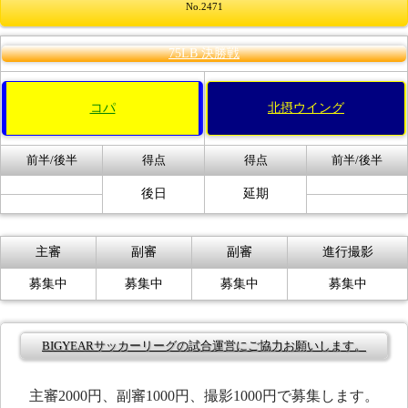
No.2471
75LB 決勝戦
コパ
北摂ウイング
前半/後半
得点
得点
前半/後半
後日
延期
主審
副審
副審
進行撮影
募集中
募集中
募集中
募集中
BIGYEARサッカーリーグの試合運営にご協力お願いします。
主審2000円、副審1000円、撮影1000円で募集します。