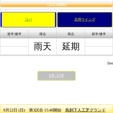
75LB 決勝戦
コパ
北摂ウイング
前半/後半
得点
得点
前半/後半
雨天
延期
Page
9月-TOP
9月22日 (日) 第3試合 15:40開始
鳥飼下人工芝グランド