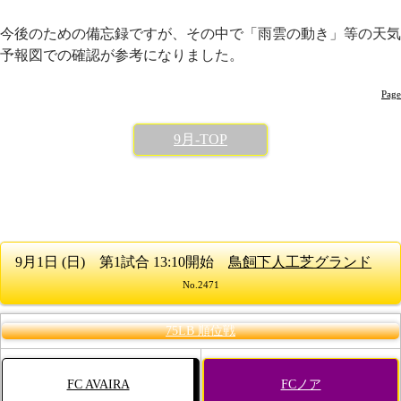
今後のための備忘録ですが、その中で「雨雲の動き」等の天気
予報図での確認が参考になりました。
Page
9月-TOP
9月1日 (日) 第1試合 13:10開始
鳥飼下人工芝グランド
No.2471
75LB 順位戦
FC AVAIRA
FCノア