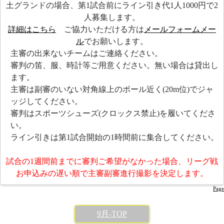
土グランドの場合、第1試合前にライン引き代1人1000円で2
人募集します。
詳細はこちら
ご協力いただける方は
メールフォーム
メー
ル
でお願いします。
主審の出来ないチームはご連絡ください。
審判の笛、服、時計等ご用意ください。無い場合は貸出し
ます。
主審は副審のいない対角線上のボール近く(20m位)でジャ
ッジしてください。
審判はスポーツシューズ(クロックス禁止)を履いてくださ
い。
ライン引きは第1試合開始の1時間前に集合してください。
試合の1週間前までに審判ご希望がなかった場合、リーグ戦
お申込みの遅い順で主審副審進行撮影を決定します。
Page
9月-TOP