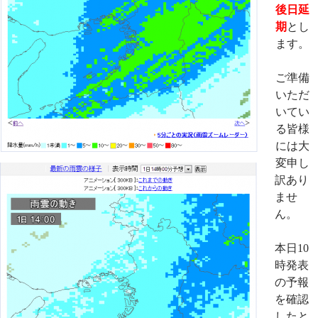
後日延
期
とし
ます。
ご準備
いただ
いてい
る皆様
には大
変申し
訳あり
ませ
ん。
本日10
時発表
の予報
を確認
したと