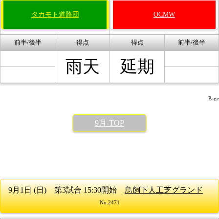
タカモト道路団
OCMW
前半/後半
得点
得点
前半/後半
雨天
延期
Page
9月-TOP
9月1日 (日) 第3試合 15:30開始
鳥飼下人工芝グランド
No.2471