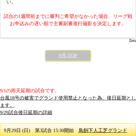
い。
試合の1週間前までに審判ご希望がなかった場合、リーグ戦
お申込みの遅い順で主審副審進行撮影を決定します。
Page
9月-TOP
9/1の雨天延期の試合です。
台風18号の被害でグランド使用禁止となった為、後日延期とし
ます。
9/29試合後日延期の詳細
9月29日 (日) 第3試合 15:30開始
鳥飼下人工芝グランド