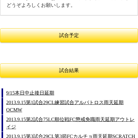
どうぞよろしくお願いします。
試合予定
試合結果
9/15本日中止後日延期
2013.9.15第1試合29CL練習試合アルバトロス雨天延期
OCMW
2013.9.15第2試合75LC順位戦FC懲戒免職雨天延期アウトレ
イジ
2013.9.15第3試合29CL第3節FCカルチョ雨天延期SCRATCH