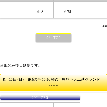
雨天
延期
Page
9月-TOP
台風の為後日延期です。
9月15日 (日) 第3試合 15:10開始
鳥飼下人工芝グランド
No.2474
29CL 第3節