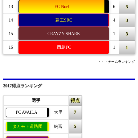
3
13
FC Noel
6
3
14
建工SRC
4
3
15
CRAYZY SHARK
1
1
16
酉島FC
1
・・・チームランキング
2017得点ランキング
得点
選手
7
FC AVAILA
大里
5
タカモト道路団
納富