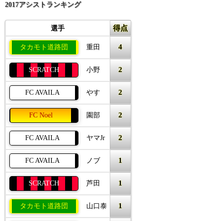
2017アシストランキング
得点
選手
4
タカモト道路団
重田
2
SCRATCH
小野
2
FC AVAILA
やす
2
FC Noel
園部
2
FC AVAILA
ヤマJr
1
FC AVAILA
ノブ
1
SCRATCH
芦田
1
タカモト道路団
山口泰