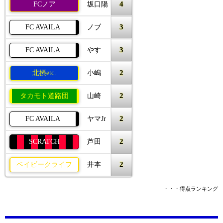
4
FCノア
坂口陽
3
FC AVAILA
ノブ
3
FC AVAILA
やす
2
北摂etc.
小嶋
2
タカモト道路団
山崎
2
FC AVAILA
ヤマJr
2
SCRATCH
芦田
2
ベイビークライフ
井本
・・・得点ランキング