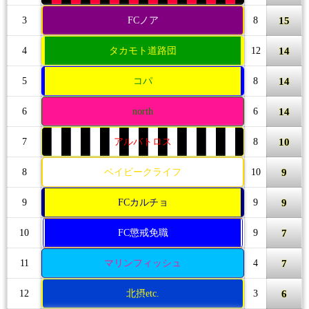
15
3
FCノア
8
14
4
タカモト道路団
12
14
5
コパ
8
14
6
north
6
10
7
アルバトロス
8
9
8
ベイビークライフ
10
9
9
FCカルチョ
9
7
10
FC懲戒免職
9
7
11
マリンフィッシュ
4
6
12
北摂etc.
3