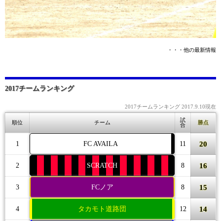
・・・他の最新情報
2017チームランキング
2017チームランキング 2017.9.10現在
試
順位
チーム
勝点
合
20
1
FC AVAILA
11
16
2
SCRATCH
8
15
3
FCノア
8
14
4
タカモト道路団
12