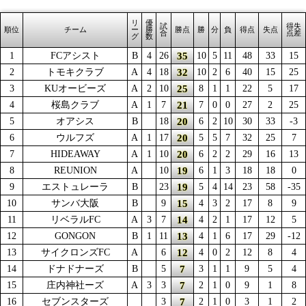
リ
優
試
得失
順位
チーム
ー
勝
勝点
勝
分
負
得点
失点
合
点差
グ
数
35
1
FCアシスト
B
4
26
10
5
11
48
33
15
32
2
トモキクラブ
A
4
18
10
2
6
40
15
25
25
3
KUオービーズ
A
2
10
8
1
1
22
5
17
21
4
桜島クラブ
A
1
7
7
0
0
27
2
25
20
5
オアシス
B
18
6
2
10
30
33
-3
20
6
ウルフズ
A
1
17
5
5
7
32
25
7
20
7
HIDEAWAY
A
1
10
6
2
2
29
16
13
19
8
REUNION
A
10
6
1
3
18
18
0
19
9
エストュレーラ
B
23
5
4
14
23
58
-35
15
10
サンバ大阪
B
9
4
3
2
17
8
9
14
11
リベラルFC
A
3
7
4
2
1
17
12
5
13
12
GONGON
B
1
11
4
1
6
17
29
-12
12
13
サイクロンズFC
A
6
4
0
2
12
8
4
7
14
ドナドナーズ
B
5
3
1
1
9
5
4
7
15
庄内神社ーズ
A
3
3
2
1
0
9
1
8
7
16
セブンスターズ
3
2
1
0
3
1
2