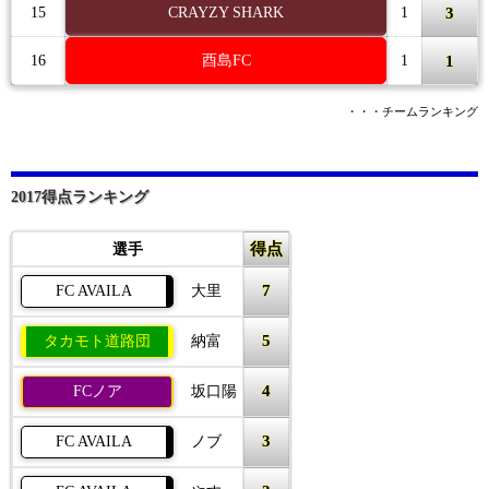
3
15
CRAYZY SHARK
1
1
16
酉島FC
1
・・・チームランキング
2017得点ランキング
得点
選手
7
FC AVAILA
大里
5
タカモト道路団
納富
4
FCノア
坂口陽
3
FC AVAILA
ノブ