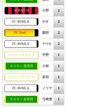
2
SCRATCH
小野
2
FC AVAILA
やす
2
FC Noel
園部
2
FC AVAILA
ヤマJr
1
ベイビークライフ
平野
1
タカモト道路団
小林
1
ベイビークライフ
多田
1
FC AVAILA
ノリヤ
1
タカモト道路団
弓崎豊