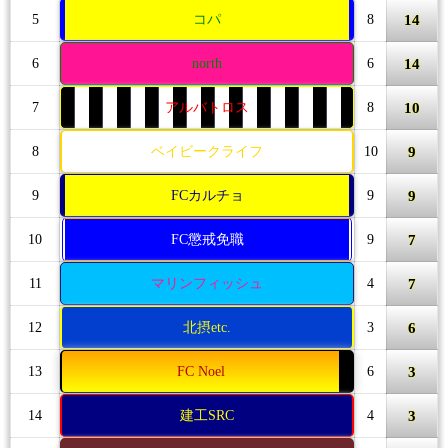
14
5
コパ
8
14
6
north
6
10
7
アルバトロス
8
9
8
ベイビークライフ
10
9
9
FCカルチョ
9
7
10
FC懲戒免職
9
7
11
マリンフィッシュ
4
6
12
北摂etc.
3
3
13
FC Noel
6
3
14
建工SRC
4