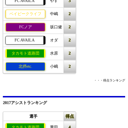
3
FC AVAILA
やす
2
ベイビークライフ
中嶋
2
FCノア
坂口健
2
FC AVAILA
オダ
2
タカモト道路団
水原
2
北摂etc.
小嶋
・・・得点ランキング
2017アシストランキング
得点
選手
4
タカモト道路団
重田