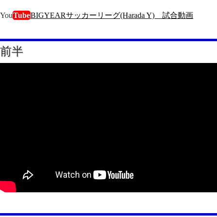
You
Tube
BIGYEARサッカーリーグ(Harada Y) 試合動画
前半