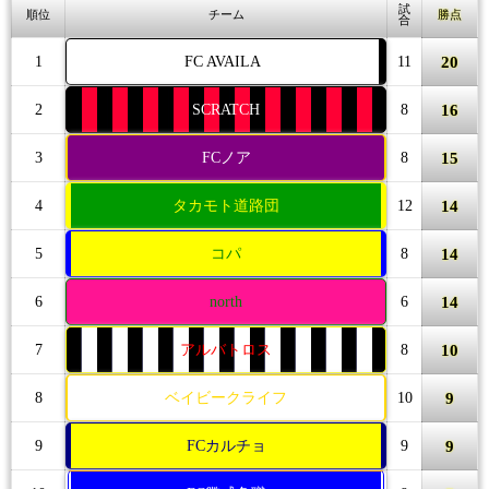
試
順位
チーム
勝点
合
20
1
FC AVAILA
11
16
2
SCRATCH
8
15
3
FCノア
8
14
4
タカモト道路団
12
14
5
コパ
8
14
6
north
6
10
7
アルバトロス
8
9
8
ベイビークライフ
10
9
9
FCカルチョ
9