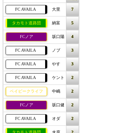
7
FC AVAILA
大里
5
タカモト道路団
納富
4
FCノア
坂口陽
3
FC AVAILA
ノブ
3
FC AVAILA
やす
2
FC AVAILA
ケント
2
ベイビークライフ
中嶋
2
FCノア
坂口健
2
FC AVAILA
オダ
2
タカモト道路団
水原