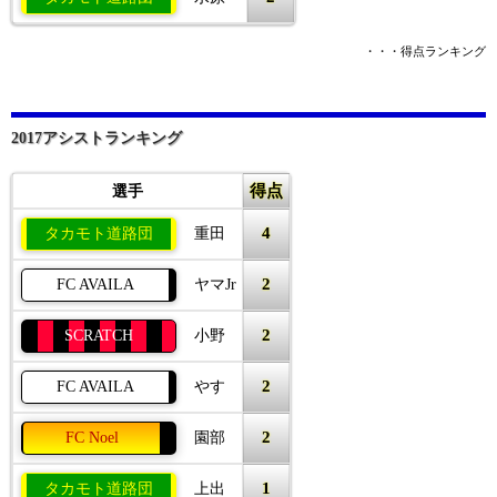
・・・得点ランキング
2017アシストランキング
得点
選手
4
タカモト道路団
重田
2
FC AVAILA
ヤマJr
2
SCRATCH
小野
2
FC AVAILA
やす
2
FC Noel
園部
1
タカモト道路団
上出