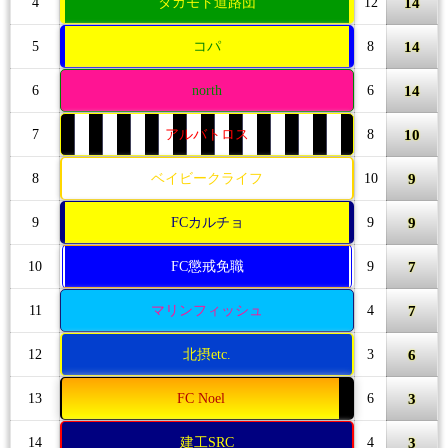
14
4
タカモト道路団
12
14
5
コパ
8
14
6
north
6
10
7
アルバトロス
8
9
8
ベイビークライフ
10
9
9
FCカルチョ
9
7
10
FC懲戒免職
9
7
11
マリンフィッシュ
4
6
12
北摂etc.
3
3
13
FC Noel
6
3
14
建工SRC
4