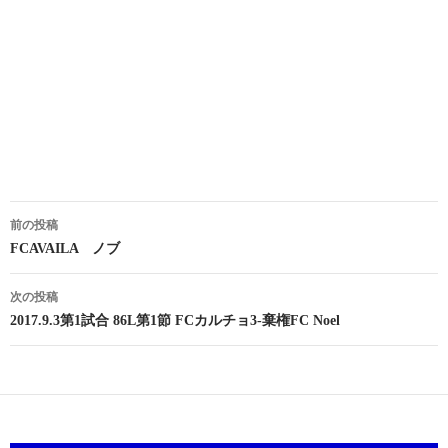
投
前の投稿
稿
FCAVAILA ノブ
ナ
次の投稿
ビ
2017.9.3第1試合 86L第1節 FCカルチョ3-棄権FC Noel
ゲ
ー
シ