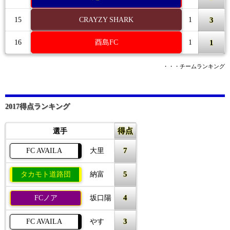
3
15
CRAYZY SHARK
1
1
16
酉島FC
1
・・・チームランキング
2017得点ランキング
得点
選手
7
FC AVAILA
大里
5
タカモト道路団
納富
4
FCノア
坂口陽
3
FC AVAILA
やす