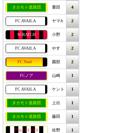
4
タカモト道路団
重田
2
FC AVAILA
ヤマJr
2
SCRATCH
小野
2
FC AVAILA
やす
2
FC Noel
園部
1
FCノア
山崎
1
FC AVAILA
ケント
1
タカモト道路団
上出
1
タカモト道路団
藤田
1
アルバトロス
佐野