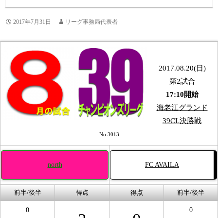
2017年7月31日
リーグ事務局代表者
2017.08.20(日)
第2試合
17:10開始
海老江グランド
39CL決勝戦
No.3013
north
FC AVAILA
前半/後半
得点
得点
前半/後半
0
0