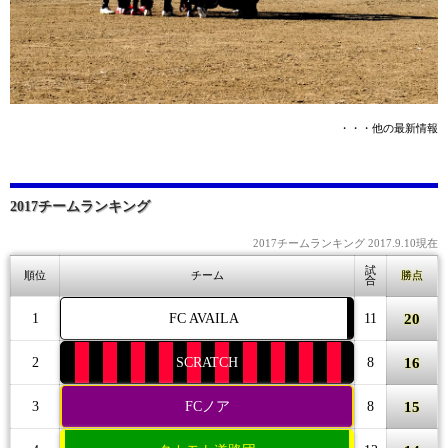
・・・他の最新情報
2017チームランキング
2017チームランキング 2017.9.10現在
試
順位
チーム
勝点
合
20
1
FC AVAILA
11
16
2
SCRATCH
8
15
3
FCノア
8