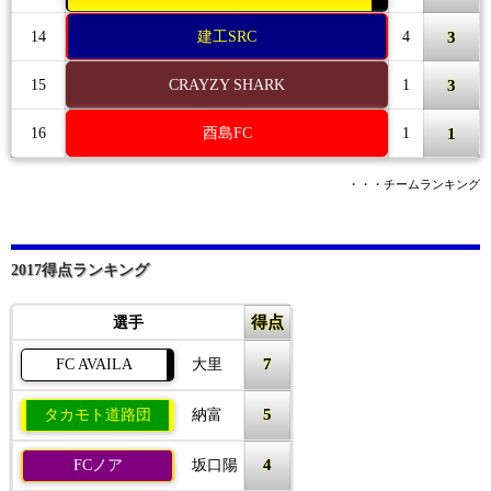
3
14
建工SRC
4
3
15
CRAYZY SHARK
1
1
16
酉島FC
1
・・・チームランキング
2017得点ランキング
得点
選手
7
FC AVAILA
大里
5
タカモト道路団
納富
4
FCノア
坂口陽