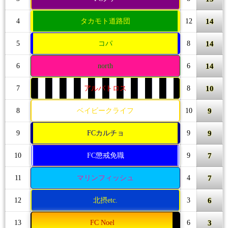
14
4
タカモト道路団
12
14
5
コパ
8
14
6
north
6
10
7
アルバトロス
8
9
8
ベイビークライフ
10
9
9
FCカルチョ
9
7
10
FC懲戒免職
9
7
11
マリンフィッシュ
4
6
12
北摂etc.
3
3
13
FC Noel
6