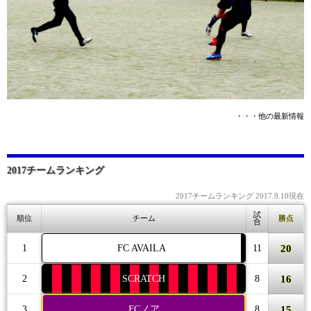
・・・他の最新情報
2017チームランキング
2017チームランキング 2017.9.10現在
試
順位
チーム
勝点
合
20
1
FC AVAILA
11
16
2
SCRATCH
8
15
3
FCノア
8