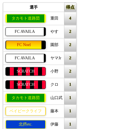
得点
選手
4
タカモト道路団
重田
2
FC AVAILA
やす
2
FC Noel
園部
2
FC AVAILA
ヤマJr
2
SCRATCH
小野
1
SCRATCH
クロ
1
タカモト道路団
山口武
1
ベイビークライフ
藤本
1
北摂etc.
伊藤