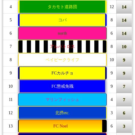
14
4
タカモト道路団
12
14
5
コパ
8
14
6
north
6
10
7
アルバトロス
8
9
8
ベイビークライフ
10
9
9
FCカルチョ
9
7
10
FC懲戒免職
9
7
11
マリンフィッシュ
4
6
12
北摂etc.
3
3
13
FC Noel
6