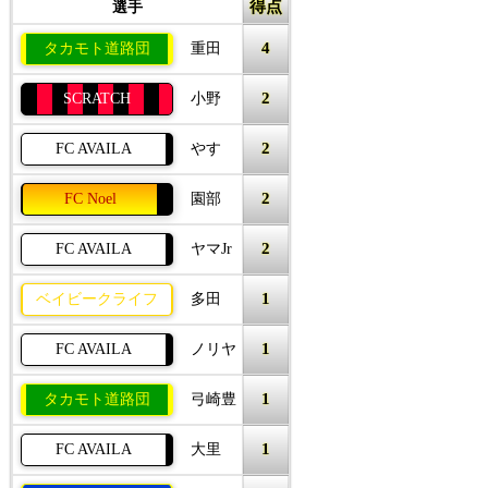
得点
選手
4
タカモト道路団
重田
2
SCRATCH
小野
2
FC AVAILA
やす
2
FC Noel
園部
2
FC AVAILA
ヤマJr
1
ベイビークライフ
多田
1
FC AVAILA
ノリヤ
1
タカモト道路団
弓崎豊
1
FC AVAILA
大里