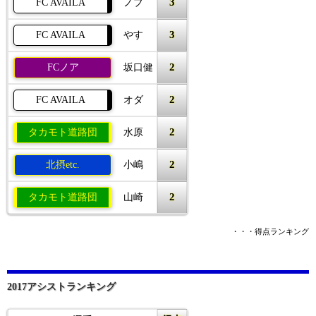
3
FC AVAILA
ノブ
3
FC AVAILA
やす
2
FCノア
坂口健
2
FC AVAILA
オダ
2
タカモト道路団
水原
2
北摂etc.
小嶋
2
タカモト道路団
山崎
・・・得点ランキング
2017アシストランキング