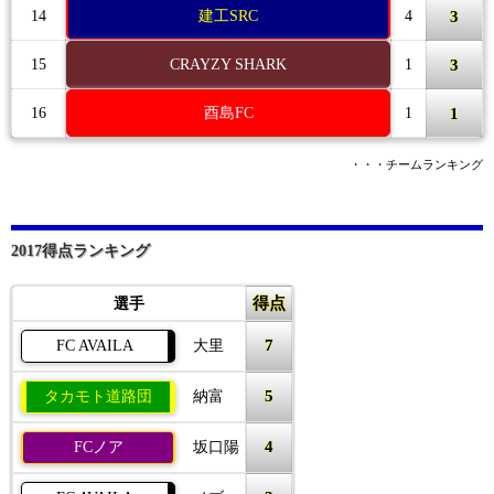
3
14
建工SRC
4
3
15
CRAYZY SHARK
1
1
16
酉島FC
1
・・・チームランキング
2017得点ランキング
得点
選手
7
FC AVAILA
大里
5
タカモト道路団
納富
4
FCノア
坂口陽