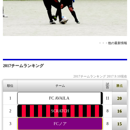
・・・他の最新情報
2017チームランキング
2017チームランキング 2017.9.10現在
試
順位
チーム
勝点
合
20
1
FC AVAILA
11
16
2
SCRATCH
8
15
3
FCノア
8