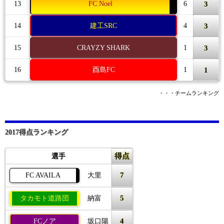
3
13
FC Noel
6
3
14
建工SRC
4
3
15
CRAYZY SHARK
1
1
16
酉島FC
1
・・・チームランキング
2017得点ランキング
得点
選手
7
FC AVAILA
大里
5
タカモト道路団
納富
4
FCノア
坂口陽