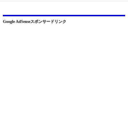
ー
シ
ョ
Google AdSenseスポンサードリンク
ン