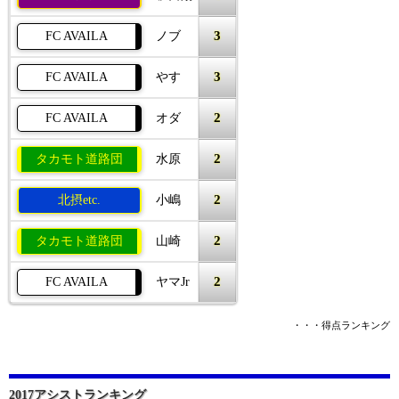
3
FC AVAILA
ノブ
3
FC AVAILA
やす
2
FC AVAILA
オダ
2
タカモト道路団
水原
2
北摂etc.
小嶋
2
タカモト道路団
山崎
2
FC AVAILA
ヤマJr
・・・得点ランキング
2017アシストランキング