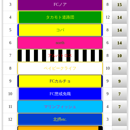
15
3
FCノア
8
14
4
タカモト道路団
12
14
5
コパ
8
14
6
north
6
10
7
アルバトロス
8
9
8
ベイビークライフ
10
9
9
FCカルチョ
9
7
10
FC懲戒免職
9
7
11
マリンフィッシュ
4
6
12
北摂etc.
3