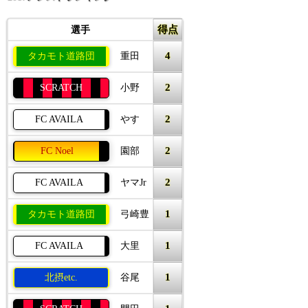
得点
選手
4
タカモト道路団
重田
2
SCRATCH
小野
2
FC AVAILA
やす
2
FC Noel
園部
2
FC AVAILA
ヤマJr
1
タカモト道路団
弓崎豊
1
FC AVAILA
大里
1
北摂etc.
谷尾