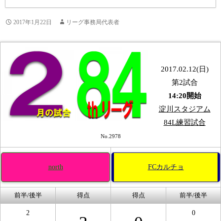
2017年1月22日
リーグ事務局代表者
2017.02.12(日)
第2試合
14:20開始
淀川スタジアム
84L練習試合
No.2978
north
FCカルチョ
前半/後半
得点
得点
前半/後半
2
0