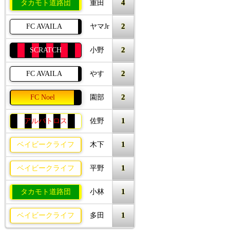
4
タカモト道路団
重田
2
FC AVAILA
ヤマJr
2
SCRATCH
小野
2
FC AVAILA
やす
2
FC Noel
園部
1
アルバトロス
佐野
1
ベイビークライフ
木下
1
ベイビークライフ
平野
1
タカモト道路団
小林
1
ベイビークライフ
多田