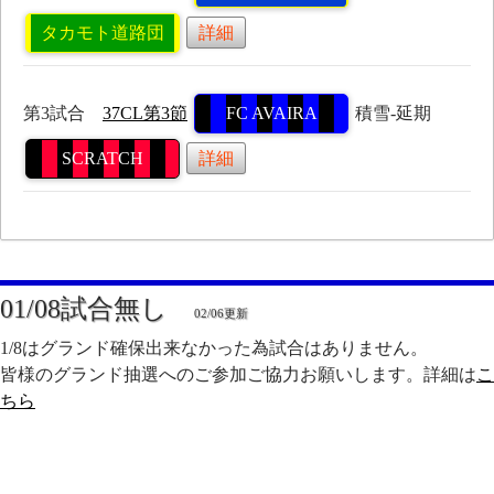
タカモト道路団
詳細
第3試合
37CL第3節
FC AVAIRA
積雪-延期
SCRATCH
詳細
01/08試合無し
02/06更新
1/8はグランド確保出来なかった為試合はありません。
皆様のグランド抽選へのご参加ご協力お願いします。詳細は
こ
ちら