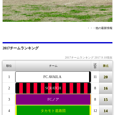
・・・他の最新情報
2017チームランキング
2017チームランキング 2017.9.10現在
試
順位
チーム
勝点
合
20
1
FC AVAILA
11
16
2
SCRATCH
8
15
3
FCノア
8
14
4
タカモト道路団
12