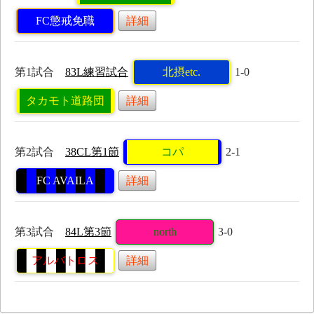
FC懲戒免職
詳細
第1試合
83L練習試合
北摂etc.
1-0
タカモト道路団
詳細
第2試合
38CL第1節
コパ
2-1
FC AVAILA
詳細
第3試合
84L第3節
north
3-0
アルバトロス
詳細