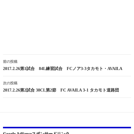
投
前の投稿
稿
2017.2.26第1試合 84L練習試合 FCノア3-3タカモト・AVAILA
ナ
次の投稿
ビ
2017.2.26第2試合 38CL第2節 FC AVAILA 3-1 タカモト道路団
ゲ
ー
シ
ョ
Google AdSenseスポンサードリンク