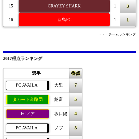
3
15
CRAYZY SHARK
1
1
16
酉島FC
1
・・・チームランキング
2017得点ランキング
得点
選手
7
FC AVAILA
大里
5
タカモト道路団
納富
4
FCノア
坂口陽
3
FC AVAILA
ノブ