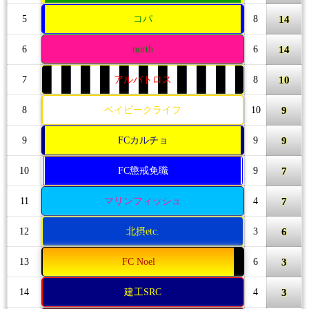
14
5
コパ
8
14
6
north
6
10
7
アルバトロス
8
9
8
ベイビークライフ
10
9
9
FCカルチョ
9
7
10
FC懲戒免職
9
7
11
マリンフィッシュ
4
6
12
北摂etc.
3
3
13
FC Noel
6
3
14
建工SRC
4