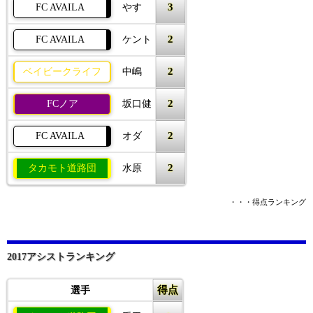
3
FC AVAILA
やす
2
FC AVAILA
ケント
2
ベイビークライフ
中嶋
2
FCノア
坂口健
2
FC AVAILA
オダ
2
タカモト道路団
水原
・・・得点ランキング
2017アシストランキング
得点
選手