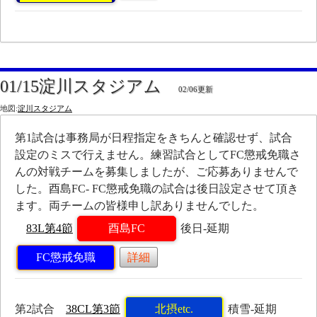
01/15淀川スタジアム
02/06更新
地図:
淀川スタジアム
第1試合は事務局が日程指定をきちんと確認せず、試合
設定のミスで行えません。練習試合としてFC懲戒免職さ
んの対戦チームを募集しましたが、ご応募ありませんで
した。酉島FC- FC懲戒免職の試合は後日設定させて頂き
ます。両チームの皆様申し訳ありませんでした。
83L第4節
酉島FC
後日-延期
FC懲戒免職
詳細
第2試合
38CL第3節
北摂etc.
積雪-延期