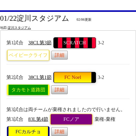
01/22淀川スタジアム
02/06更新
地図:
淀川スタジアム
第1試合
38CL第3節
SCRATCH
3-2
ベイビークライフ
詳細
第2試合
38CL第1節
FC Noel
3-2
タカモト道路団
詳細
第3試合は両チームが棄権されましたので行いません。
第3試合
83L第4節
FCノア
棄権-棄権
FCカルチョ
詳細