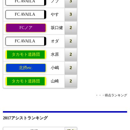
3
FC AVAILA
ノブ
3
FC AVAILA
やす
2
FCノア
坂口健
2
FC AVAILA
オダ
2
タカモト道路団
水原
2
北摂etc.
小嶋
2
タカモト道路団
山崎
・・・得点ランキング
2017アシストランキング