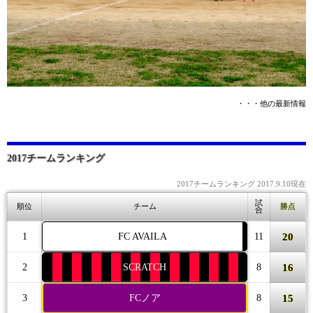
・・・他の最新情報
2017チームランキング
2017チームランキング 2017.9.10現在
試
順位
チーム
勝点
合
20
1
FC AVAILA
11
16
2
SCRATCH
8
15
3
FCノア
8