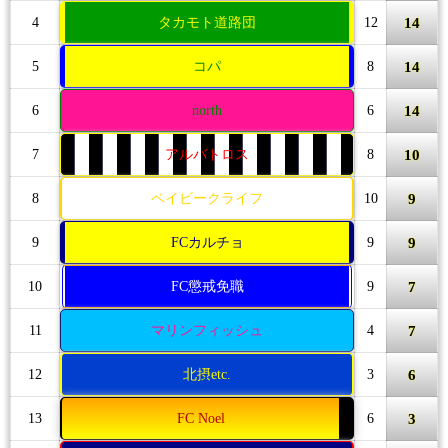
14
4
タカモト道路団
12
14
5
コパ
8
14
6
north
6
10
7
アルバトロス
8
9
8
ベイビークライフ
10
9
9
FCカルチョ
9
7
10
FC懲戒免職
9
7
11
マリンフィッシュ
4
6
12
北摂etc.
3
3
13
FC Noel
6