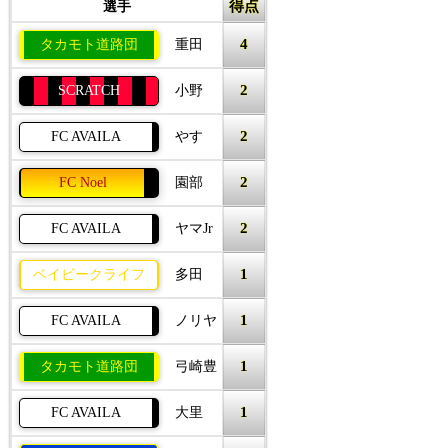
得点
選手
4
タカモト道路団
重田
2
SCRATCH
小野
2
FC AVAILA
やす
2
FC Noel
園部
2
FC AVAILA
ヤマJr
1
ベイビークライフ
多田
1
FC AVAILA
ノリヤ
1
タカモト道路団
弓崎豊
1
FC AVAILA
大里