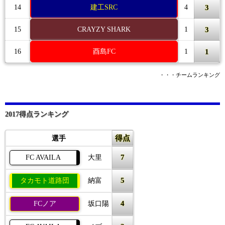
3
14
建工SRC
4
3
15
CRAYZY SHARK
1
1
16
酉島FC
1
・・・チームランキング
2017得点ランキング
得点
選手
7
FC AVAILA
大里
5
タカモト道路団
納富
4
FCノア
坂口陽