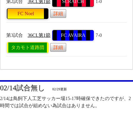
第2試合
36CL第1節
SCRATCH
1-0
FC Noel
詳細
第3試合
36CL第1節
FC AVAIRA
7-0
タカモト道路団
詳細
02/14試合無し
02/29更新
2/14は鳥飼下人工芝サッカー場15-17時確保できたのですが、2
時間では試合が組めない為試合はありません。