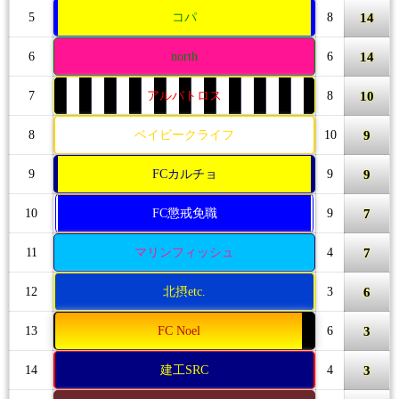
14
5
コパ
8
14
6
north
6
10
7
アルバトロス
8
9
8
ベイビークライフ
10
9
9
FCカルチョ
9
7
10
FC懲戒免職
9
7
11
マリンフィッシュ
4
6
12
北摂etc.
3
3
13
FC Noel
6
3
14
建工SRC
4