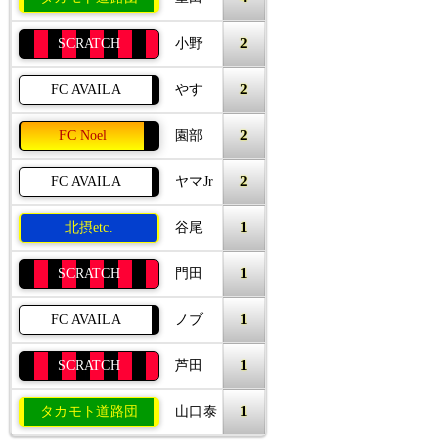
2
SCRATCH
小野
2
FC AVAILA
やす
2
FC Noel
園部
2
FC AVAILA
ヤマJr
1
北摂etc.
谷尾
1
SCRATCH
門田
1
FC AVAILA
ノブ
1
SCRATCH
芦田
1
タカモト道路団
山口泰