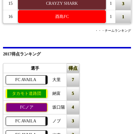
3
15
CRAYZY SHARK
1
1
16
酉島FC
1
・・・チームランキング
2017得点ランキング
得点
選手
7
FC AVAILA
大里
5
タカモト道路団
納富
4
FCノア
坂口陽
3
FC AVAILA
ノブ