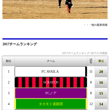
・・・他の最新情報
2017チームランキング
2017チームランキング 2017.9.10現在
試
順位
チーム
勝点
合
20
1
FC AVAILA
11
16
2
SCRATCH
8
15
3
FCノア
8
14
4
タカモト道路団
12