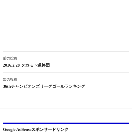
投
前の投稿
稿
2016.2.28 タカモト道路団
ナ
次の投稿
ビ
36thチャンピオンズリーグゴールランキング
ゲ
ー
シ
ョ
Google AdSenseスポンサードリンク