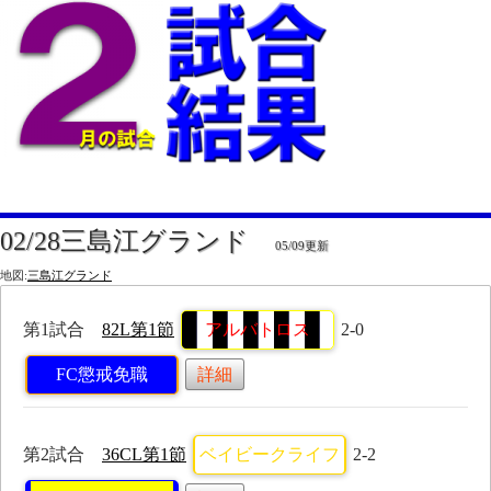
02/28三島江グランド
05/09更新
地図:
三島江グランド
第1試合
82L第1節
アルバトロス
2-0
FC懲戒免職
詳細
第2試合
36CL第1節
ベイビークライフ
2-2