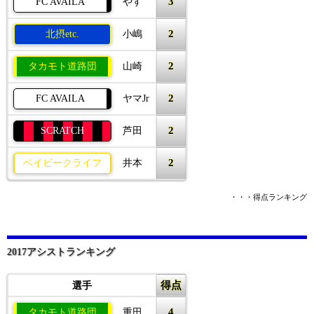
3
FC AVAILA
やす
2
北摂etc.
小嶋
2
タカモト道路団
山崎
2
FC AVAILA
ヤマJr
2
SCRATCH
芦田
2
ベイビークライフ
井本
・・・得点ランキング
2017アシストランキング
得点
選手
4
タカモト道路団
重田