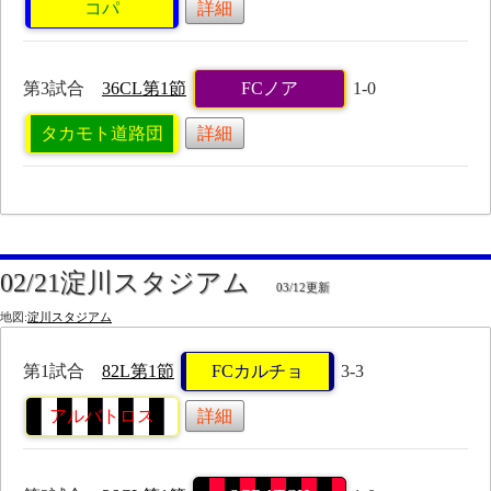
コパ
詳細
第3試合
36CL第1節
FCノア
1-0
タカモト道路団
詳細
02/21淀川スタジアム
03/12更新
地図:
淀川スタジアム
第1試合
82L第1節
FCカルチョ
3-3
アルバトロス
詳細