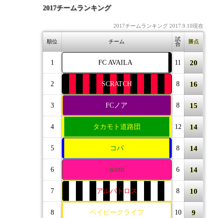
2017チームランキング
2017チームランキング 2017.9.10現在
試
順位
チーム
勝点
合
20
1
FC AVAILA
11
16
2
SCRATCH
8
15
3
FCノア
8
14
4
タカモト道路団
12
14
5
コパ
8
14
6
north
6
10
7
アルバトロス
8
9
8
ベイビークライフ
10