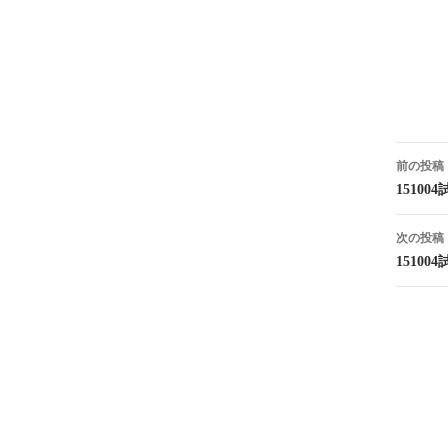
投
前の投稿
稿
1510
ナ
次の投稿
ビ
15100
ゲ
ー
シ
ョ
ン