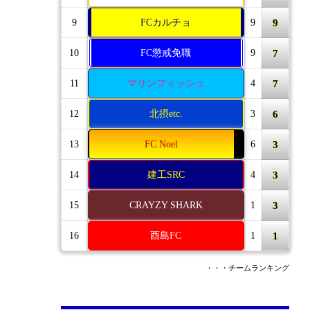
9
9
FCカルチョ
9
7
10
FC懲戒免職
9
7
11
マリンフィッシュ
4
6
12
北摂etc.
3
3
13
FC Noel
6
3
14
建工SRC
4
3
15
CRAYZY SHARK
1
1
16
酉島FC
1
・・・チームランキング