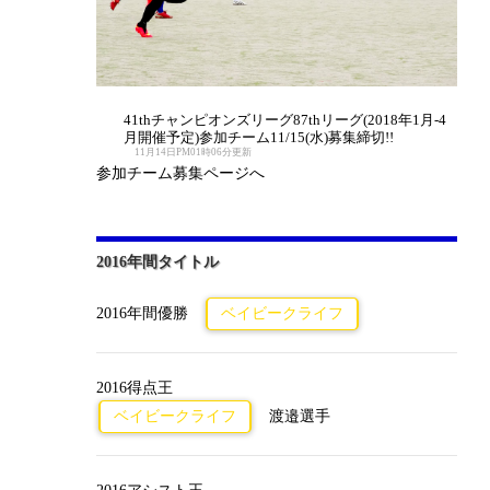
41thチャンピオンズリーグ87thリーグ(2018年1月-4
月開催予定)参加チーム11/15(水)募集締切!!
11月14日PM01時06分更新
参加チーム募集ページへ
2016年間タイトル
2016年間優勝
ベイビークライフ
2016得点王
ベイビークライフ
渡邉選手