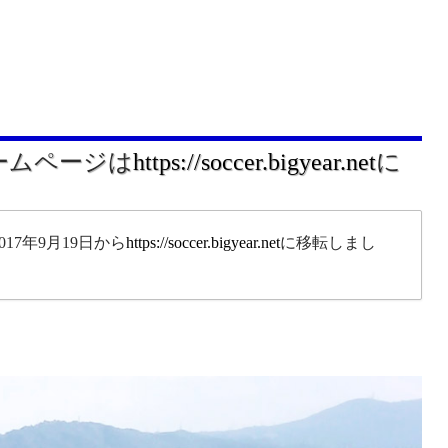
ホームページは
https://soccer.bigyear.net
に
17年9月19日から
https://soccer.bigyear.net
に移転しまし
。