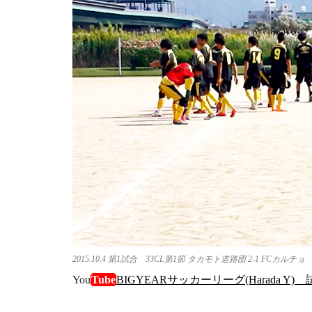
2015.10.4 第1試合 33CL第1節 タカモト道路団 2-1 FCカルチョ
You
Tube
BIGYEARサッカーリーグ(Harada Y)