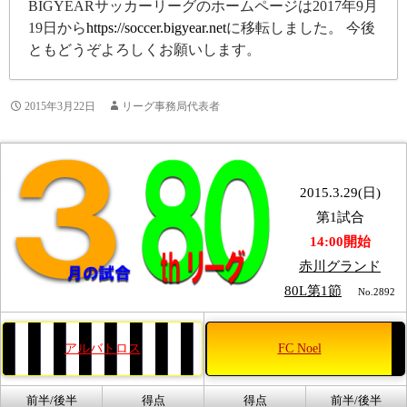
BIGYEARサッカーリーグのホームページは2017年9月
19日から
https://soccer.bigyear.net
に移転しました。 今後
ともどうぞよろしくお願いします。
2015年3月22日
リーグ事務局代表者
2015.3.29(日)
第1試合
14:00開始
赤川グランド
80L第1節
No.2892
アルバトロス
FC Noel
前半/後半
得点
得点
前半/後半