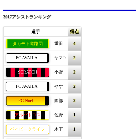
2017アシストランキング
得点
選手
4
タカモト道路団
重田
2
FC AVAILA
ヤマJr
2
SCRATCH
小野
2
FC AVAILA
やす
2
FC Noel
園部
1
アルバトロス
佐野
1
ベイビークライフ
木下