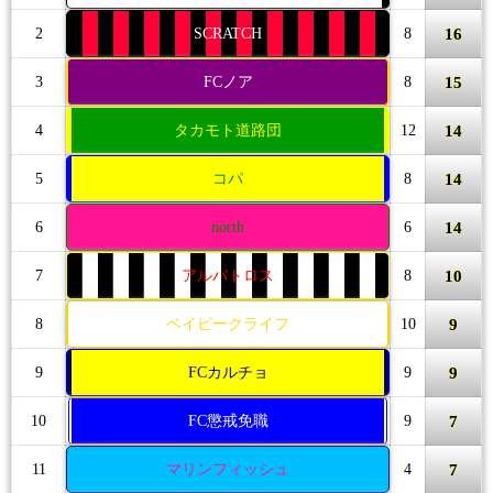
16
2
SCRATCH
8
15
3
FCノア
8
14
4
タカモト道路団
12
14
5
コパ
8
14
6
north
6
10
7
アルバトロス
8
9
8
ベイビークライフ
10
9
9
FCカルチョ
9
7
10
FC懲戒免職
9
7
11
マリンフィッシュ
4