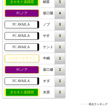
5
タカモト道路団
納富
4
FCノア
坂口陽
3
FC AVAILA
ノブ
3
FC AVAILA
やす
2
FC AVAILA
ケント
2
ベイビークライフ
中嶋
2
FCノア
坂口健
2
FC AVAILA
オダ
2
タカモト道路団
水原
・・・得点ランキング