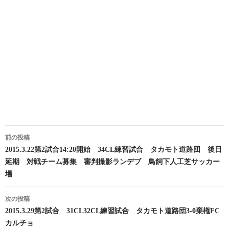
投
前の投稿
稿
2015.3.22第2試合14:20開始 34CL練習試合 タカモト道路団 後日
延期 対戦チーム募集 審判撮影ランデブ 鳥飼下人工芝サッカー
ナ
場
ビ
次の投稿
ゲ
2015.3.29第2試合 31CL32CL練習試合 タカモト道路団3-0棄権FC
ー
カルチョ