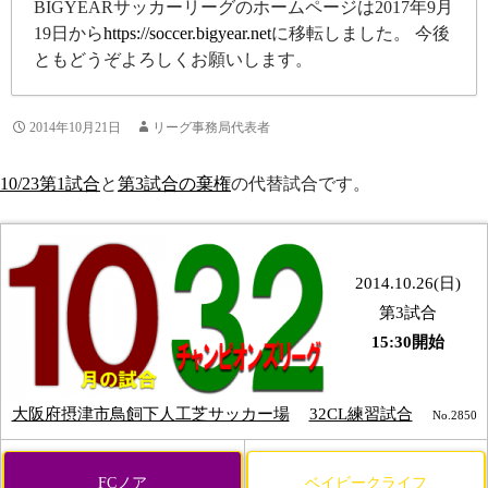
BIGYEARサッカーリーグのホームページは2017年9月
19日から
https://soccer.bigyear.net
に移転しました。 今後
ともどうぞよろしくお願いします。
2014年10月21日
リーグ事務局代表者
10/23第1試合
と
第3試合の棄権
の代替試合です。
2014.10.26(日)
第3試合
15:30開始
大阪府摂津市鳥飼下人工芝サッカー場
32CL練習試合
No.2850
FCノア
ベイビークライフ