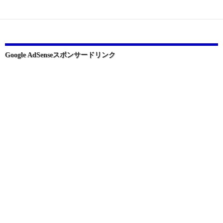
ゲ
ー
シ
ョ
Google AdSenseスポンサードリンク
ン