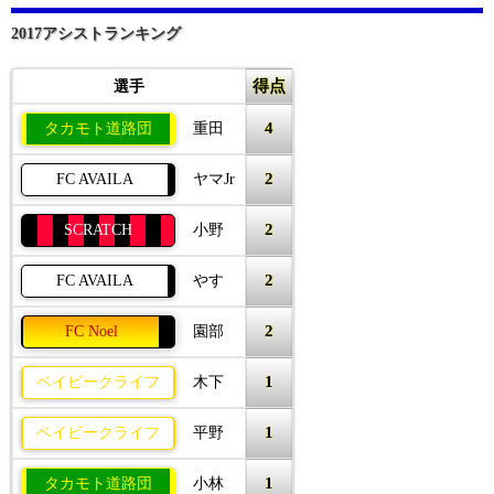
2017アシストランキング
得点
選手
4
タカモト道路団
重田
2
FC AVAILA
ヤマJr
2
SCRATCH
小野
2
FC AVAILA
やす
2
FC Noel
園部
1
ベイビークライフ
木下
1
ベイビークライフ
平野
1
タカモト道路団
小林