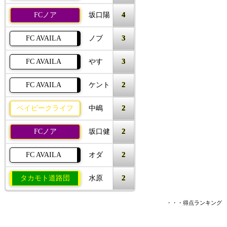
4
FCノア
坂口陽
3
FC AVAILA
ノブ
3
FC AVAILA
やす
2
FC AVAILA
ケント
2
ベイビークライフ
中嶋
2
FCノア
坂口健
2
FC AVAILA
オダ
2
タカモト道路団
水原
・・・得点ランキング