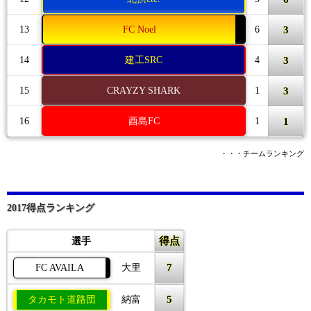
3
13
FC Noel
6
3
14
建工SRC
4
3
15
CRAYZY SHARK
1
1
16
酉島FC
1
・・・チームランキング
2017得点ランキング
得点
選手
7
FC AVAILA
大里
5
タカモト道路団
納富