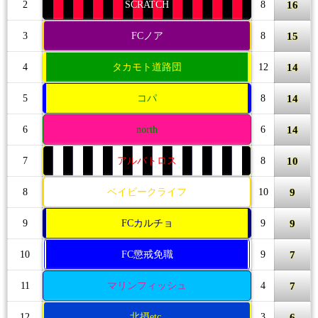
16
2
SCRATCH
8
15
3
FCノア
8
14
4
タカモト道路団
12
14
5
コパ
8
14
6
north
6
10
7
アルバトロス
8
9
8
ベイビークライフ
10
9
9
FCカルチョ
9
7
10
FC懲戒免職
9
7
11
マリンフィッシュ
4
6
12
北摂etc.
3