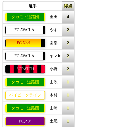
得点
選手
4
タカモト道路団
重田
2
FC AVAILA
やす
2
FC Noel
園部
2
FC AVAILA
ヤマJr
2
SCRATCH
小野
1
タカモト道路団
山吹
1
ベイビークライフ
木村
1
タカモト道路団
山崎
1
FCノア
土肥