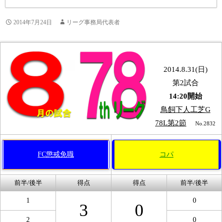
2014年7月24日
リーグ事務局代表者
2014.8.31(日)
第2試合
14:20開始
鳥飼下人工芝G
78L第2節
No.2832
FC懲戒免職
コパ
前半/後半
得点
得点
前半/後半
1
0
3
0
2
0