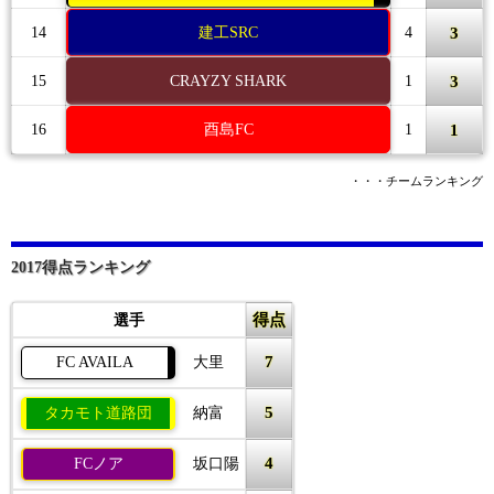
3
14
建工SRC
4
3
15
CRAYZY SHARK
1
1
16
酉島FC
1
・・・チームランキング
2017得点ランキング
得点
選手
7
FC AVAILA
大里
5
タカモト道路団
納富
4
FCノア
坂口陽