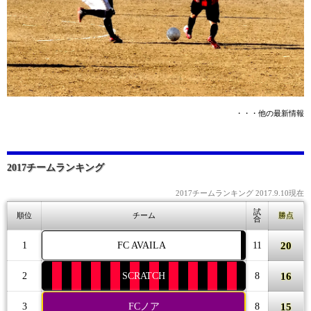
・・・他の最新情報
2017チームランキング
2017チームランキング 2017.9.10現在
試
順位
チーム
勝点
合
20
1
FC AVAILA
11
16
2
SCRATCH
8
15
3
FCノア
8