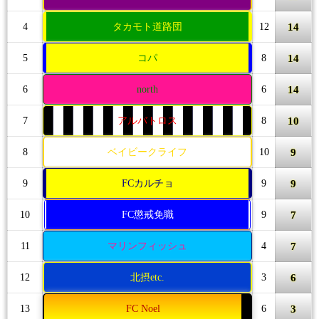
14
4
タカモト道路団
12
14
5
コパ
8
14
6
north
6
10
7
アルバトロス
8
9
8
ベイビークライフ
10
9
9
FCカルチョ
9
7
10
FC懲戒免職
9
7
11
マリンフィッシュ
4
6
12
北摂etc.
3
3
13
FC Noel
6