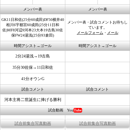
メンバー表
メンバー表
GK11日和佐(25分60成田)DF50横井40
メンバー表・試合コメントお待ちし
相川6宇都宮60成田(25分11日和
ています。
佐)MF8河辺9河本23大本19古島30佐
メールフォーム
・
メール
保FW24湯浅(25分93倉田)
時間アシスト→ゴール
時間アシスト→ゴール
2分24湯浅→19古島
35分30佐保→11日和佐
41分オウンG
試合コメント
試合コメント
河本主将二世誕生に捧げる勝利
試合動画 You
Tube
試合前集合写真動画
試合前集合写真動画