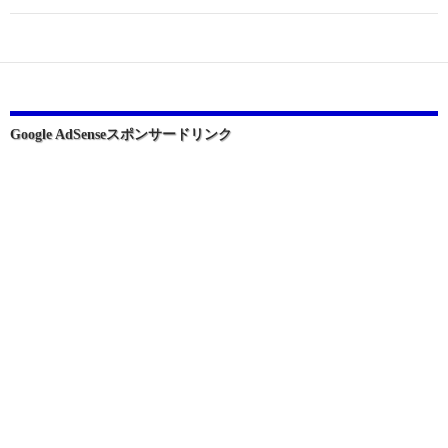
ゲ
ー
シ
ョ
Google AdSenseスポンサードリンク
ン