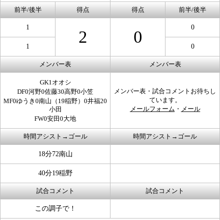
前半/後半
得点
得点
前半/後半
1
0
2
0
1
0
メンバー表
メンバー表
GK1オオシ
メンバー表・試合コメントお待ちし
DF0河野0佐藤30高野0小笠
ています。
MF0ゆうき0南山（19稲野）0井福20
メールフォーム
・
メール
小田
FW0安田0大地
時間アシスト→ゴール
時間アシスト→ゴール
18分72南山
40分19稲野
試合コメント
試合コメント
この調子で！