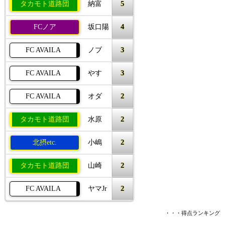
5
タカモト道路団
納富
4
FCノア
坂口陽
3
FC AVAILA
ノブ
3
FC AVAILA
やす
2
FC AVAILA
オダ
2
タカモト道路団
水原
2
北摂etc.
小嶋
2
タカモト道路団
山崎
2
FC AVAILA
ヤマJr
・・・得点ランキング