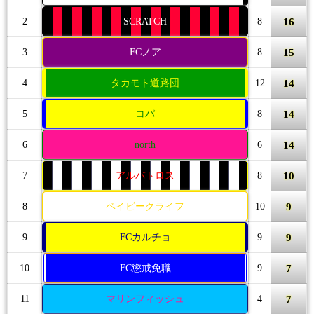
16
2
SCRATCH
8
15
3
FCノア
8
14
4
タカモト道路団
12
14
5
コパ
8
14
6
north
6
10
7
アルバトロス
8
9
8
ベイビークライフ
10
9
9
FCカルチョ
9
7
10
FC懲戒免職
9
7
11
マリンフィッシュ
4