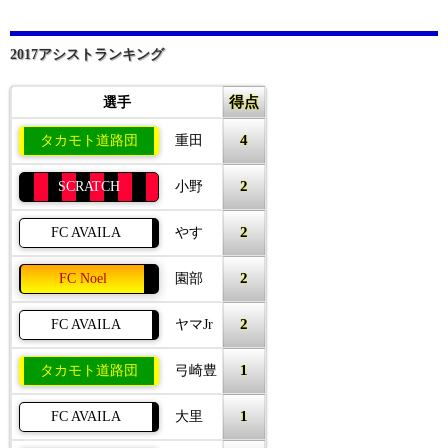
2017アシストランキング
得点
選手
4
タカモト道路団
重田
2
SCRATCH
小野
2
FC AVAILA
やす
2
FC Noel
園部
2
FC AVAILA
ヤマJr
1
タカモト道路団
弓崎豊
1
FC AVAILA
大里