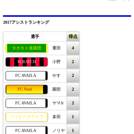
2017アシストランキング
得点
選手
4
タカモト道路団
重田
2
SCRATCH
小野
2
FC AVAILA
やす
2
FC Noel
園部
2
FC AVAILA
ヤマJr
1
ベイビークライフ
多田
1
FC AVAILA
ノリヤ