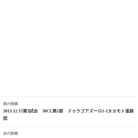
投
前の投稿
稿
2013.12.15第3試合 30CL第1節 ドゥラゴアズーロ1-1タカモト道路
団
ナ
ビ
次の投稿