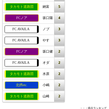
5
タカモト道路団
納富
4
FCノア
坂口陽
3
FC AVAILA
ノブ
3
FC AVAILA
やす
2
FCノア
坂口健
2
FC AVAILA
オダ
2
タカモト道路団
水原
2
北摂etc.
小嶋
2
タカモト道路団
山崎
・・・得点ランキング