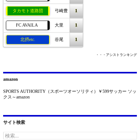
1
タカモト道路団
弓崎豊
1
FC AVAILA
大里
1
北摂etc.
谷尾
・・・アシストランキング
amazon
SPORTS AUTHORITY（スポーツオーソリティ）￥599サッカー ソッ
クス～amazon
サイト検索
検
索: