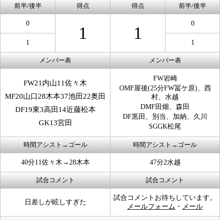
前半/後半
得点
得点
前半/後半
0
0
1
1
1
1
メンバー表
メンバー表
FW岩崎
FW21内山11佐々木
OMF屋後(25分FW冨ケ原)、西
MF20山口28木本37池田22奥田
村、水越
DMF田畑、森田
DF19東3高田14近藤松本
DF黒田、別当、加納、久川
GK13宮田
SGGK松尾
時間アシスト→ゴール
時間アシスト→ゴール
40分11佐々木→28木本
47分2水越
試合コメント
試合コメント
試合コメントお待ちしています。
日差しが眩しすぎた
メールフォーム
・
メール