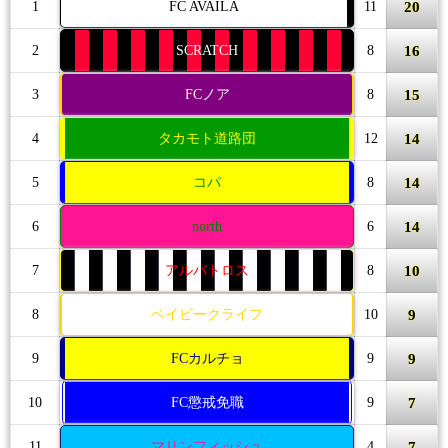
20
1
FC AVAILA
11
16
2
SCRATCH
8
15
3
FCノア
8
14
4
タカモト道路団
12
14
5
コパ
8
14
6
north
6
10
7
アルバトロス
8
9
8
ベイビークライフ
10
9
9
FCカルチョ
9
7
10
FC懲戒免職
9
7
11
マリンフィッシュ
4