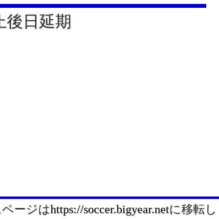
中止後日延期
ムページは
https://soccer.bigyear.net
に移転し