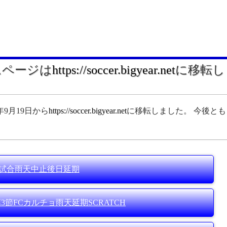
ムページは
https://soccer.bigyear.net
に移転し
年9月19日から
https://soccer.bigyear.net
に移転しました。 今後とも
5の試合雨天中止後日延期
CL第3節FCカルチョ雨天延期SCRATCH