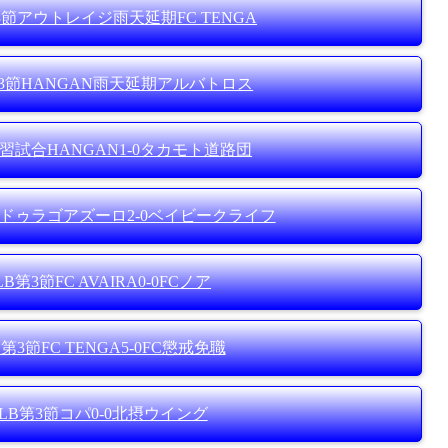
LC第3節アウトレイジ雨天延期FC TENGA
9CL第3節HANGAN雨天延期アルバトロス
LA練習試合HANGAN1-0タカモト道路団
L第3節ドゥラゴアズーロ2-0ベイビークライフ
5LB第3節FC AVAIRA0-0FCノア
LC第3節FC TENGA5-0FC懲戒免職
合75LB第3節コパ0-0北摂ウイング