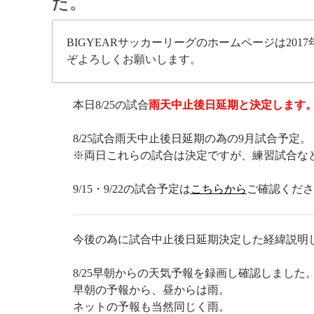
た。
BIGYEARサッカーリーグのホームページは2017
ぞよろしくお願いします。
本日8/25の試合
雨天中止後日延期と決定します
8/25試合雨天中止後日延期の為の9月試合予定。
※両日これらの試合は決定ですが、練習試合な
9/15・9/22の試合予定は
こちらから
ご確認くださ
今後の為に試合中止後日延期決定した経緯説明
8/25早朝からの天気予報を録画し確認しました
早朝の予報から、昼からは雨。
ネットの予報も当然同じく雨。