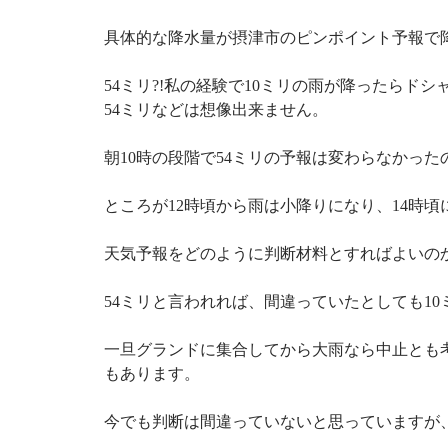
具体的な降水量が摂津市のピンポイント予報で降
54ミリ?!私の経験で10ミリの雨が降ったらド
54ミリなどは想像出来ません。
朝10時の段階で54ミリの予報は変わらなかっ
ところが12時頃から雨は小降りになり、14時頃
天気予報をどのように判断材料とすればよいの
54ミリと言われれば、間違っていたとしても1
一旦グランドに集合してから大雨なら中止とも
もあります。
今でも判断は間違っていないと思っていますが