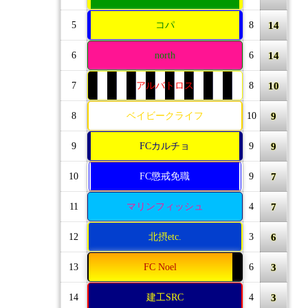
14
5
コパ
8
14
6
north
6
10
7
アルバトロス
8
9
8
ベイビークライフ
10
9
9
FCカルチョ
9
7
10
FC懲戒免職
9
7
11
マリンフィッシュ
4
6
12
北摂etc.
3
3
13
FC Noel
6
3
14
建工SRC
4