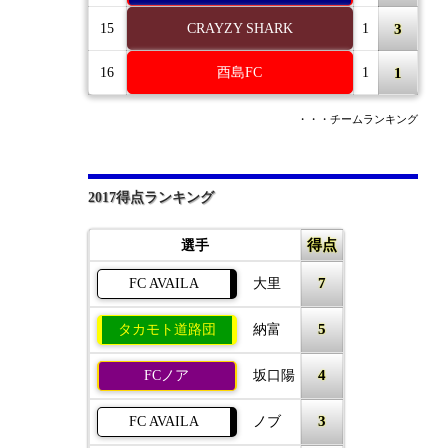
3
15
CRAYZY SHARK
1
1
16
酉島FC
1
・・・チームランキング
2017得点ランキング
得点
選手
7
FC AVAILA
大里
5
タカモト道路団
納富
4
FCノア
坂口陽
3
FC AVAILA
ノブ