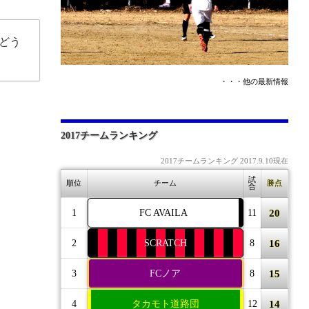
どう
・・・他の最新情報
2017チームランキング
2017チームランキング 2017.9.10現在
試
順位
チーム
勝点
合
20
1
FC AVAILA
11
16
2
SCRATCH
8
15
3
FCノア
8
14
4
タカモト道路団
12