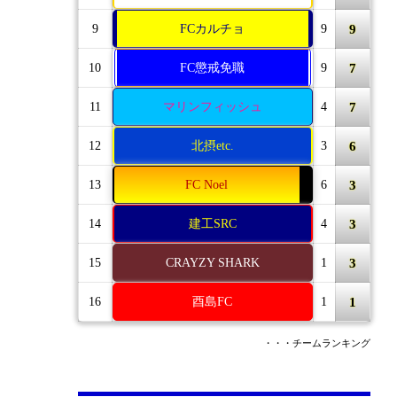
9
9
FCカルチョ
9
7
10
FC懲戒免職
9
7
11
マリンフィッシュ
4
6
12
北摂etc.
3
3
13
FC Noel
6
3
14
建工SRC
4
3
15
CRAYZY SHARK
1
1
16
酉島FC
1
・・・チームランキング