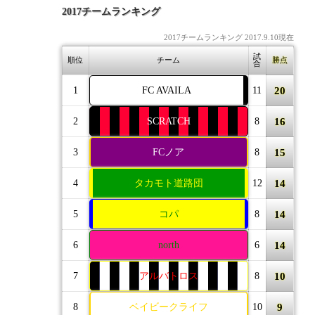
2017チームランキング
2017チームランキング 2017.9.10現在
試
順位
チーム
勝点
合
20
1
FC AVAILA
11
16
2
SCRATCH
8
15
3
FCノア
8
14
4
タカモト道路団
12
14
5
コパ
8
14
6
north
6
10
7
アルバトロス
8
9
8
ベイビークライフ
10