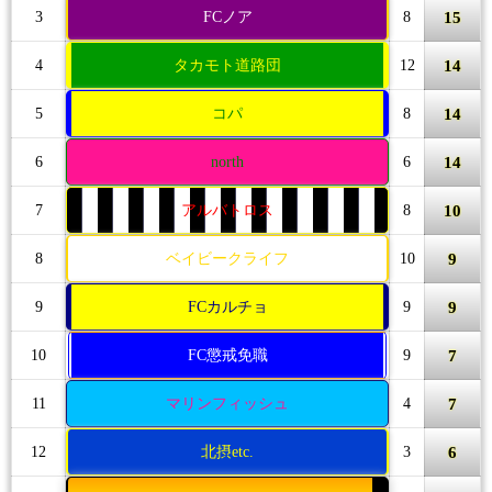
15
3
FCノア
8
14
4
タカモト道路団
12
14
5
コパ
8
14
6
north
6
10
7
アルバトロス
8
9
8
ベイビークライフ
10
9
9
FCカルチョ
9
7
10
FC懲戒免職
9
7
11
マリンフィッシュ
4
6
12
北摂etc.
3