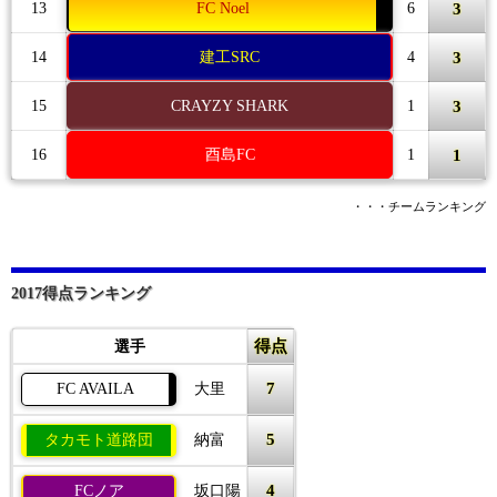
3
13
FC Noel
6
3
14
建工SRC
4
3
15
CRAYZY SHARK
1
1
16
酉島FC
1
・・・チームランキング
2017得点ランキング
得点
選手
7
FC AVAILA
大里
5
タカモト道路団
納富
4
FCノア
坂口陽