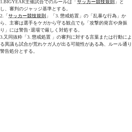
1.BIGYEAR主催試合でのルールは「
サッカー競技規則
」と
し、審判のジャッジ基準とする。
2.「
サッカー競技規則
」「3. 懲戒処置」の「乱暴な行為」か
ら、主審は選手をケガから守る観点でも「攻撃的発言や身振
り」には警告･退場で厳しく対処する。
3.又同抜粋「3. 懲戒処置 」の審判に対する言葉または行動によ
る異議も試合が荒れケガ人が出る可能性がある為、ルール通り
警告処分とする。