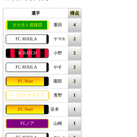
得点
選手
4
タカモト道路団
重田
2
FC AVAILA
ヤマJr
2
SCRATCH
小野
2
FC AVAILA
やす
2
FC Noel
園部
1
ベイビークライフ
青野
1
FC Noel
笹本
1
FCノア
山崎