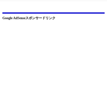
ー
シ
ョ
Google AdSenseスポンサードリンク
ン