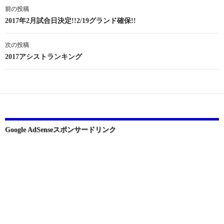
投
前の投稿
稿
2017年2月試合日決定!!2/19グランド確保!!
ナ
次の投稿
ビ
2017アシストランキング
ゲ
ー
シ
ョ
Google AdSenseスポンサードリンク
ン