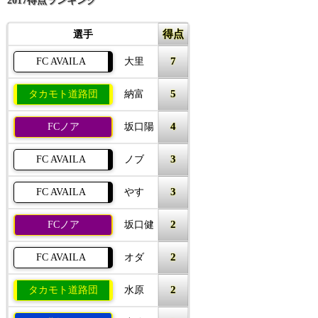
2017得点ランキング
得点
選手
7
FC AVAILA
大里
5
タカモト道路団
納富
4
FCノア
坂口陽
3
FC AVAILA
ノブ
3
FC AVAILA
やす
2
FCノア
坂口健
2
FC AVAILA
オダ
2
タカモト道路団
水原