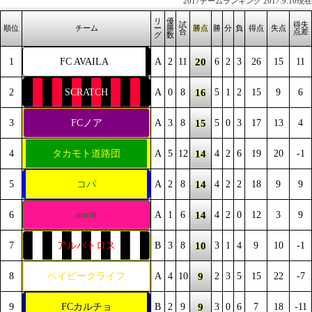
2017チームランキング 2017.9.10現在
リ
優
試
得失
順位
チーム
ー
勝
勝点
勝
分
負
得点
失点
合
点差
グ
数
20
1
FC AVAILA
A
2
11
6
2
3
26
15
11
16
2
SCRATCH
A
0
8
5
1
2
15
9
6
15
3
FCノア
A
3
8
5
0
3
17
13
4
14
4
タカモト道路団
A
5
12
4
2
6
19
20
-1
14
5
コパ
A
2
8
4
2
2
18
9
9
14
6
north
A
1
6
4
2
0
12
3
9
10
7
アルバトロス
B
3
8
3
1
4
9
10
-1
9
8
ベイビークライフ
A
4
10
2
3
5
15
22
-7
9
9
FCカルチョ
B
2
9
3
0
6
7
18
-11