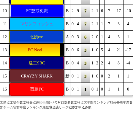
7
10
FC懲戒免職
B
2
9
2
1
6
7
17
-10
7
11
マリンフィッシュ
B
0
4
2
1
1
7
3
4
6
12
北摂etc.
A
0
3
2
0
1
4
3
1
3
13
FC Noel
B
0
6
1
0
5
4
21
-17
3
14
建工SRC
B
0
4
1
2
2
4
8
-4
3
15
CRAYZY SHARK
新
0
1
1
0
0
2
1
1
1
16
酉島FC
B
0
1
0
1
0
1
1
0
①勝点②試合数③得失点差④当該ﾁｰﾑの対戦⑤勝数⑥得点⑦年間ランキング順位⑧前年度参
加チーム⑨前年度ランキング順位⑩当該リーグ戦参加申込み順