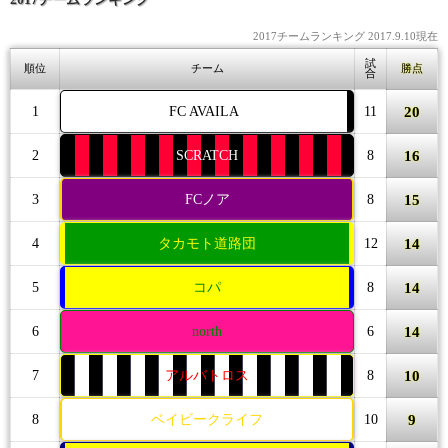
2017チームランキング 2017.9.10現在
試
順位
チーム
勝点
合
20
1
FC AVAILA
11
16
2
SCRATCH
8
15
3
FCノア
8
14
4
タカモト道路団
12
14
5
コパ
8
14
6
north
6
10
7
アルバトロス
8
9
8
ベイビークライフ
10