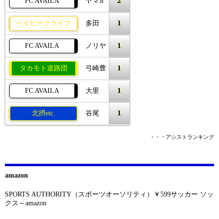
2
FC AVAILA
ヤマJr
1
ベイビークライフ
多田
1
FC AVAILA
ノリヤ
1
タカモト道路団
弓崎豊
1
FC AVAILA
大里
1
北摂etc.
谷尾
・・・アシストランキング
amazon
SPORTS AUTHORITY（スポーツオーソリティ）￥599サッカー ソッ
クス～amazon