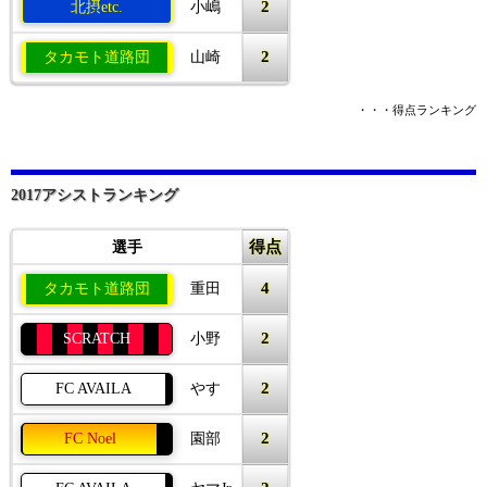
2
北摂etc.
小嶋
2
タカモト道路団
山崎
・・・得点ランキング
2017アシストランキング
得点
選手
4
タカモト道路団
重田
2
SCRATCH
小野
2
FC AVAILA
やす
2
FC Noel
園部