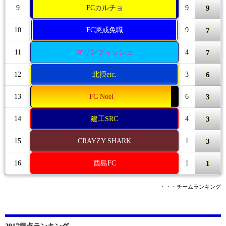
9
9
FCカルチョ
9
7
10
FC懲戒免職
9
7
11
マリンフィッシュ
4
6
12
北摂etc.
3
3
13
FC Noel
6
3
14
建工SRC
4
3
15
CRAYZY SHARK
1
1
16
酉島FC
1
・・・チームランキング