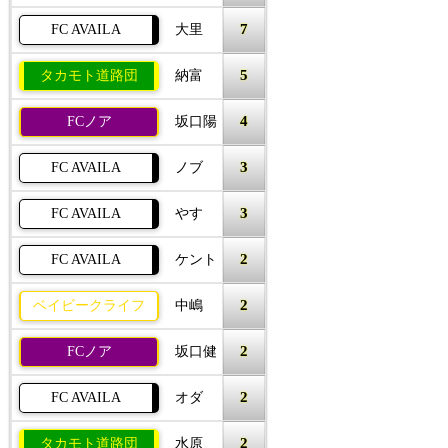
7
FC AVAILA
大里
5
タカモト道路団
納富
4
FCノア
坂口陽
3
FC AVAILA
ノブ
3
FC AVAILA
やす
2
FC AVAILA
ケント
2
ベイビークライフ
中嶋
2
FCノア
坂口健
2
FC AVAILA
オダ
2
タカモト道路団
水原