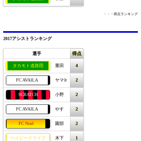
・・・得点ランキング
2017アシストランキング
得点
選手
4
タカモト道路団
重田
2
FC AVAILA
ヤマJr
2
SCRATCH
小野
2
FC AVAILA
やす
2
FC Noel
園部
1
ベイビークライフ
木下