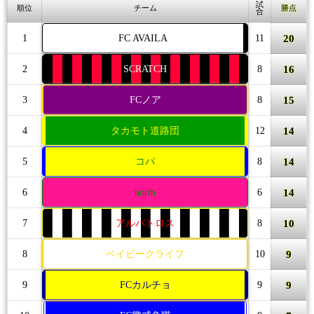
試
順位
チーム
勝点
合
20
1
FC AVAILA
11
16
2
SCRATCH
8
15
3
FCノア
8
14
4
タカモト道路団
12
14
5
コパ
8
14
6
north
6
10
7
アルバトロス
8
9
8
ベイビークライフ
10
9
9
FCカルチョ
9