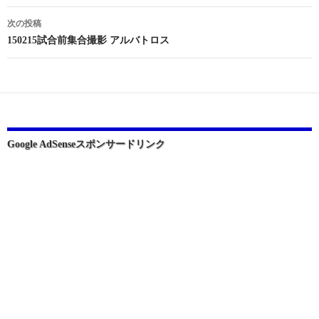
ナ
次の投稿
ビ
150215試合前集合撮影 アルバトロス
ゲ
ー
シ
ョ
Google AdSenseスポンサードリンク
ン