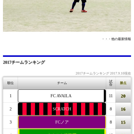
・・・他の最新情報
2017チームランキング
2017チームランキング 2017.9.10現在
試
順位
チーム
勝点
合
20
1
FC AVAILA
11
16
2
SCRATCH
8
15
3
FCノア
8