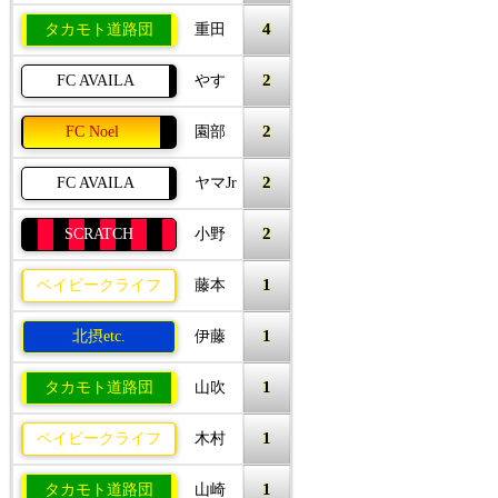
4
タカモト道路団
重田
2
FC AVAILA
やす
2
FC Noel
園部
2
FC AVAILA
ヤマJr
2
SCRATCH
小野
1
ベイビークライフ
藤本
1
北摂etc.
伊藤
1
タカモト道路団
山吹
1
ベイビークライフ
木村
1
タカモト道路団
山崎