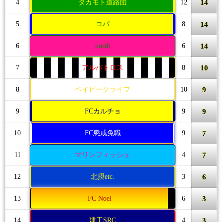
14
4
タカモト道路団
12
14
5
コパ
8
14
6
north
6
10
7
アルバトロス
8
9
8
ベイビークライフ
10
9
9
FCカルチョ
9
7
10
FC懲戒免職
9
7
11
マリンフィッシュ
4
6
12
北摂etc.
3
3
13
FC Noel
6
3
14
建工SRC
4