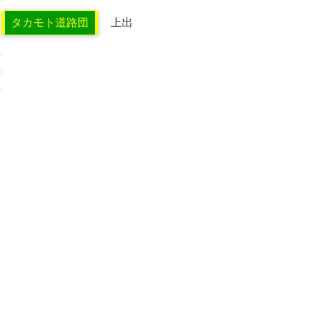
タカモト道路団
上出