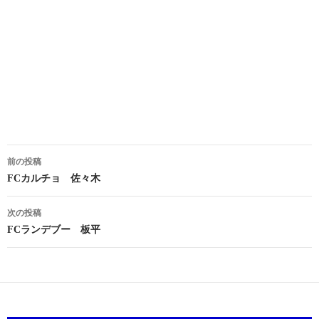
投
前の投稿
稿
FCカルチョ 佐々木
ナ
次の投稿
ビ
FCランデブー 板平
ゲ
ー
シ