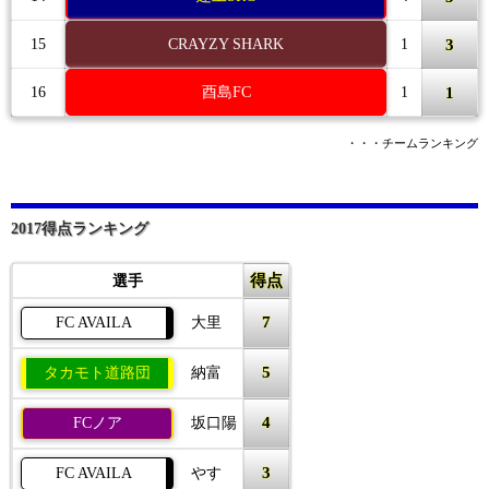
3
15
CRAYZY SHARK
1
1
16
酉島FC
1
・・・チームランキング
2017得点ランキング
得点
選手
7
FC AVAILA
大里
5
タカモト道路団
納富
4
FCノア
坂口陽
3
FC AVAILA
やす