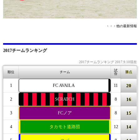
・・・他の最新情報
2017チームランキング
2017チームランキング 2017.9.10現在
試
順位
チーム
勝点
合
20
1
FC AVAILA
11
16
2
SCRATCH
8
15
3
FCノア
8
14
4
タカモト道路団
12