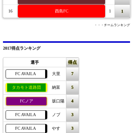
1
16
酉島FC
1
・・・チームランキング
2017得点ランキング
得点
選手
7
FC AVAILA
大里
5
タカモト道路団
納富
4
FCノア
坂口陽
3
FC AVAILA
ノブ
3
FC AVAILA
やす