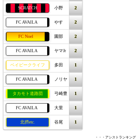
2
SCRATCH
小野
2
FC AVAILA
やす
2
FC Noel
園部
2
FC AVAILA
ヤマJr
1
ベイビークライフ
多田
1
FC AVAILA
ノリヤ
1
タカモト道路団
弓崎豊
1
FC AVAILA
大里
1
北摂etc.
谷尾
・・・アシストランキング