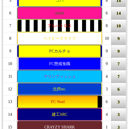
14
5
コパ
8
14
6
north
6
10
7
アルバトロス
8
9
8
ベイビークライフ
10
9
9
FCカルチョ
9
7
10
FC懲戒免職
9
7
11
マリンフィッシュ
4
6
12
北摂etc.
3
3
13
FC Noel
6
3
14
建工SRC
4
3
15
CRAYZY SHARK
1