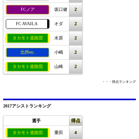
2
FCノア
坂口健
2
FC AVAILA
オダ
2
タカモト道路団
水原
2
北摂etc.
小嶋
2
タカモト道路団
山崎
・・・得点ランキング
2017アシストランキング
得点
選手
4
タカモト道路団
重田