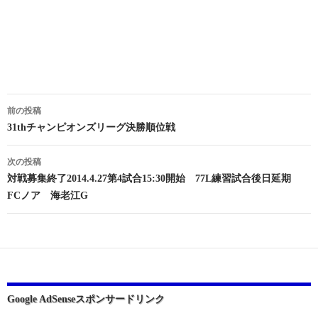
投
前の投稿
稿
31thチャンピオンズリーグ決勝順位戦
ナ
次の投稿
ビ
対戦募集終了2014.4.27第4試合15:30開始 77L練習試合後日延期
FCノア 海老江G
ゲ
ー
シ
ョ
ン
Google AdSenseスポンサードリンク