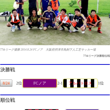
77thリーグ優勝 2014.8.24 FCノア 大阪府摂津市鳥飼下人工芝サッカー場
77thリーグ決勝順位戦
決勝戦
8/24
2位
FCノア
2-1
アルバトロス
1位
順位戦