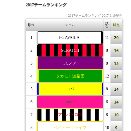
2017チームランキング
2017チームランキング 2017.9.10現在
試
順位
チーム
勝点
合
20
1
FC AVAILA
11
16
2
SCRATCH
8
15
3
FCノア
8
14
4
タカモト道路団
12
14
5
コパ
8
14
6
north
6
10
7
アルバトロス
8
9
8
ベイビークライフ
10