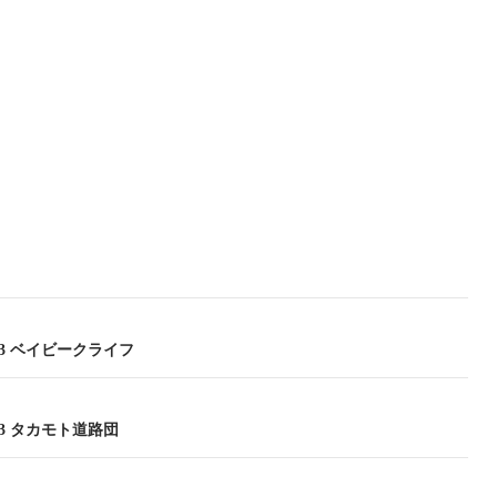
7.23 ベイビークライフ
7.23 タカモト道路団