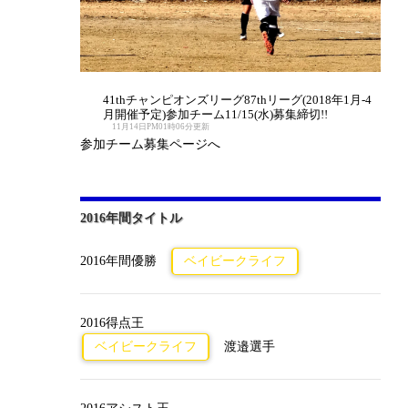
41thチャンピオンズリーグ87thリーグ(2018年1月-4
月開催予定)参加チーム11/15(水)募集締切!!
11月14日PM01時06分更新
参加チーム募集ページへ
2016年間タイトル
2016年間優勝
ベイビークライフ
2016得点王
ベイビークライフ
渡邉選手