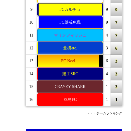
9
9
FCカルチョ
9
7
10
FC懲戒免職
9
7
11
マリンフィッシュ
4
6
12
北摂etc.
3
3
13
FC Noel
6
3
14
建工SRC
4
3
15
CRAYZY SHARK
1
1
16
酉島FC
1
・・・チームランキング