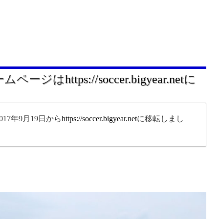
ホームページは
https://soccer.bigyear.net
に
17年9月19日から
https://soccer.bigyear.net
に移転しまし
。