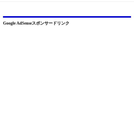
ー
シ
ョ
Google AdSenseスポンサードリンク
ン