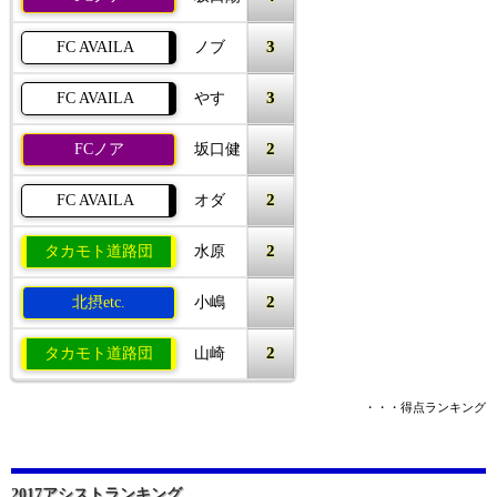
3
FC AVAILA
ノブ
3
FC AVAILA
やす
2
FCノア
坂口健
2
FC AVAILA
オダ
2
タカモト道路団
水原
2
北摂etc.
小嶋
2
タカモト道路団
山崎
・・・得点ランキング
2017アシストランキング