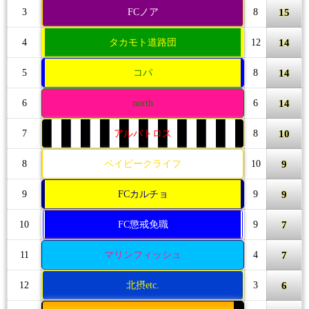
15
3
FCノア
8
14
4
タカモト道路団
12
14
5
コパ
8
14
6
north
6
10
7
アルバトロス
8
9
8
ベイビークライフ
10
9
9
FCカルチョ
9
7
10
FC懲戒免職
9
7
11
マリンフィッシュ
4
6
12
北摂etc.
3