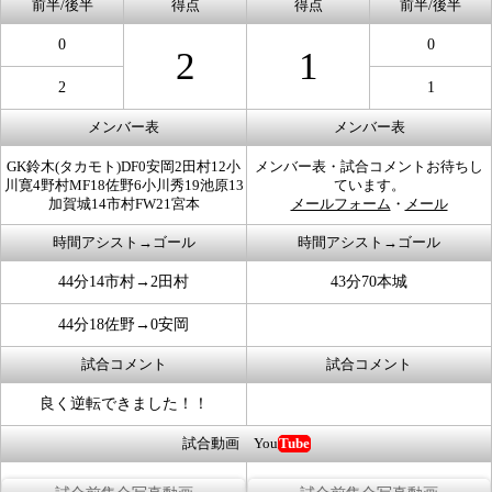
前半/後半
得点
得点
前半/後半
0
0
2
1
2
1
メンバー表
メンバー表
GK鈴木(タカモト)DF0安岡2田村12小
メンバー表・試合コメントお待ちし
川寛4野村MF18佐野6小川秀19池原13
ています。
加賀城14市村FW21宮本
メールフォーム
・
メール
時間アシスト→ゴール
時間アシスト→ゴール
44分14市村→2田村
43分70本城
44分18佐野→0安岡
試合コメント
試合コメント
良く逆転できました！！
試合動画 You
Tube