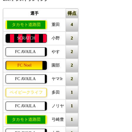
得点
選手
4
タカモト道路団
重田
2
SCRATCH
小野
2
FC AVAILA
やす
2
FC Noel
園部
2
FC AVAILA
ヤマJr
1
ベイビークライフ
多田
1
FC AVAILA
ノリヤ
1
タカモト道路団
弓崎豊