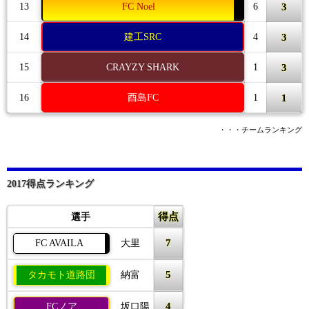
3
13
FC Noel
6
3
14
建工SRC
4
3
15
CRAYZY SHARK
1
1
16
酉島FC
1
・・・チームランキング
2017得点ランキング
得点
選手
7
FC AVAILA
大里
5
タカモト道路団
納富
4
FCノア
坂口陽