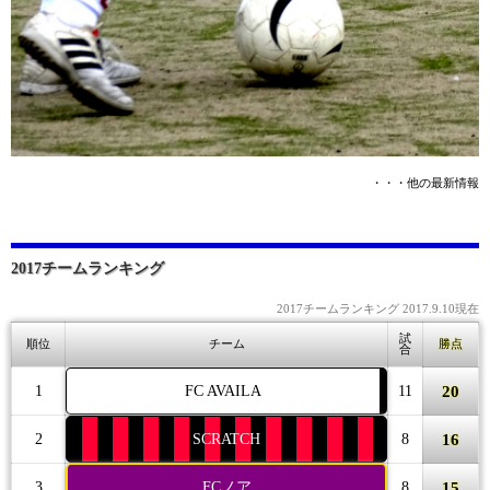
・・・他の最新情報
2017チームランキング
2017チームランキング 2017.9.10現在
試
順位
チーム
勝点
合
20
1
FC AVAILA
11
16
2
SCRATCH
8
15
3
FCノア
8