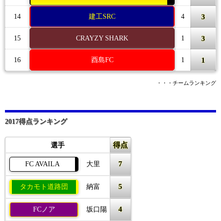
3
14
建工SRC
4
3
15
CRAYZY SHARK
1
1
16
酉島FC
1
・・・チームランキング
2017得点ランキング
得点
選手
7
FC AVAILA
大里
5
タカモト道路団
納富
4
FCノア
坂口陽