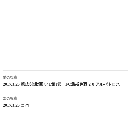
投
前の投稿
稿
2017.3.26 第1試合動画 84L第1節 FC懲戒免職 2-0 アルバトロス
ナ
次の投稿
ビ
2017.3.26 コパ
ゲ
ー