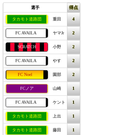
得点
選手
4
タカモト道路団
重田
2
FC AVAILA
ヤマJr
2
SCRATCH
小野
2
FC AVAILA
やす
2
FC Noel
園部
1
FCノア
山崎
1
FC AVAILA
ケント
1
タカモト道路団
上出
1
タカモト道路団
藤田