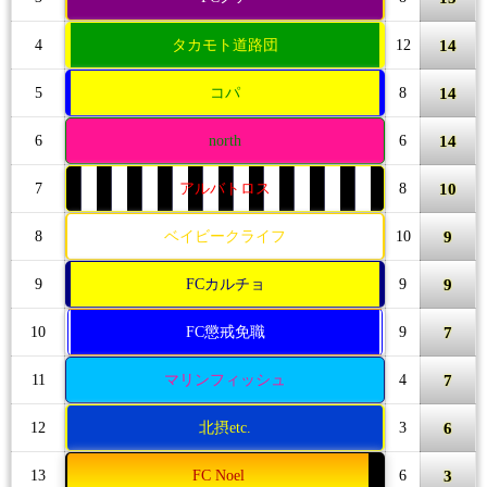
14
4
タカモト道路団
12
14
5
コパ
8
14
6
north
6
10
7
アルバトロス
8
9
8
ベイビークライフ
10
9
9
FCカルチョ
9
7
10
FC懲戒免職
9
7
11
マリンフィッシュ
4
6
12
北摂etc.
3
3
13
FC Noel
6