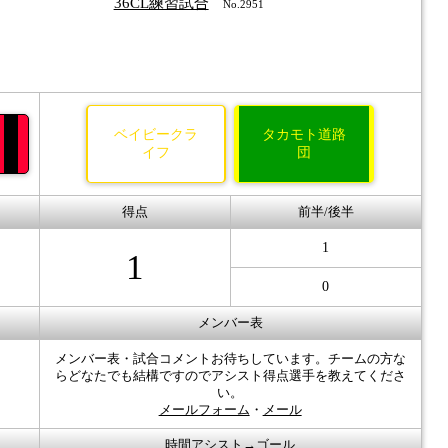
36CL練習試合
No.2951
ベイビークラ
タカモト道路
イフ
団
得点
前半/後半
1
1
0
メンバー表
メンバー表・試合コメントお待ちしています。チームの方な
らどなたでも結構ですのでアシスト得点選手を教えてくださ
い。
メールフォーム
・
メール
時間アシスト→ゴール