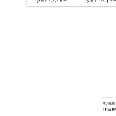
タカモト/ベイビー
タカモト/ベイビ
投
前の投稿
稿
4月日程指