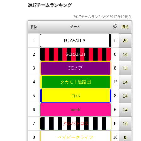
2017チームランキング
2017チームランキング 2017.9.10現在
試
順位
チーム
勝点
合
20
1
FC AVAILA
11
16
2
SCRATCH
8
15
3
FCノア
8
14
4
タカモト道路団
12
14
5
コパ
8
14
6
north
6
10
7
アルバトロス
8
9
8
ベイビークライフ
10