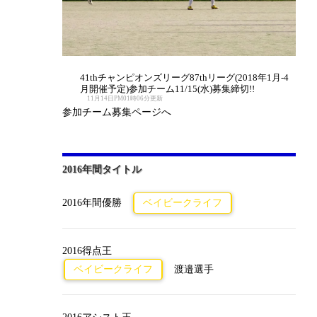
41thチャンピオンズリーグ87thリーグ(2018年1月-4
月開催予定)参加チーム11/15(水)募集締切!!
11月14日PM01時06分更新
参加チーム募集ページへ
2016年間タイトル
2016年間優勝
ベイビークライフ
2016得点王
ベイビークライフ
渡邉選手