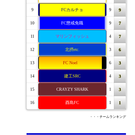
9
9
FCカルチョ
9
7
10
FC懲戒免職
9
7
11
マリンフィッシュ
4
6
12
北摂etc.
3
3
13
FC Noel
6
3
14
建工SRC
4
3
15
CRAYZY SHARK
1
1
16
酉島FC
1
・・・チームランキング