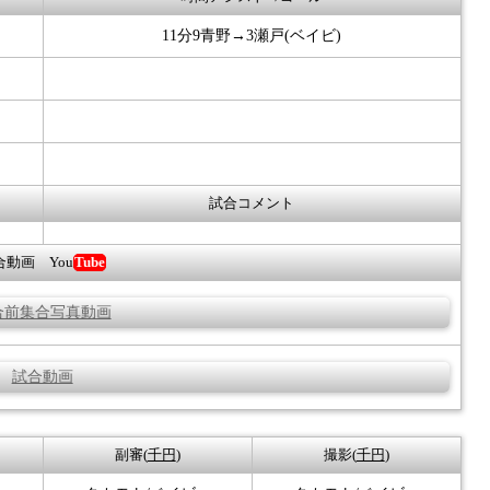
11分9青野→3瀬戸(ベイビ)
試合コメント
合動画 You
Tube
合前集合写真動画
試合動画
副審(
千円
)
撮影(
千円
)