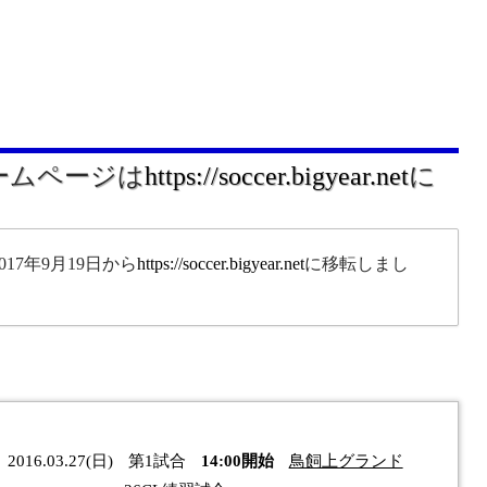
ホームページは
https://soccer.bigyear.net
に
17年9月19日から
https://soccer.bigyear.net
に移転しまし
。
2016.03.27(日)
第1試合
14:00開始
鳥飼上グランド