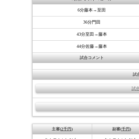
6分藤本→至田
36分門田
43分至田→藤本
44分佐藤→藤本
試合コメント
試
試
主審(
2千円
)
副審(
千円
)