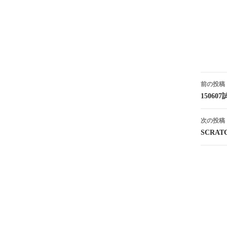
投
前の投稿
稿
1506
ナ
次の投稿
ビ
SCRA
ゲ
ー
シ
ョ
ン