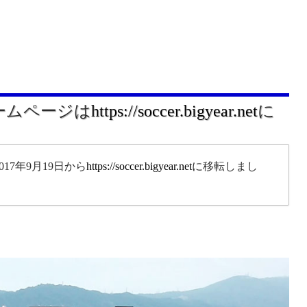
ホームページは
https://soccer.bigyear.net
に
17年9月19日から
https://soccer.bigyear.net
に移転しまし
。