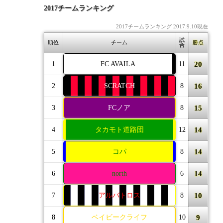
2017チームランキング
2017チームランキング 2017.9.10現在
試
順位
チーム
勝点
合
20
1
FC AVAILA
11
16
2
SCRATCH
8
15
3
FCノア
8
14
4
タカモト道路団
12
14
5
コパ
8
14
6
north
6
10
7
アルバトロス
8
9
8
ベイビークライフ
10