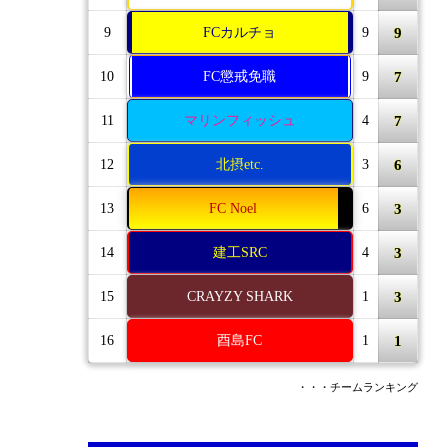
9
9
FCカルチョ
9
7
10
FC懲戒免職
9
7
11
マリンフィッシュ
4
6
12
北摂etc.
3
3
13
FC Noel
6
3
14
建工SRC
4
3
15
CRAYZY SHARK
1
1
16
酉島FC
1
・・・チームランキング