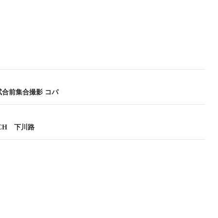
07試合前集合撮影 コパ
TCH 下川路