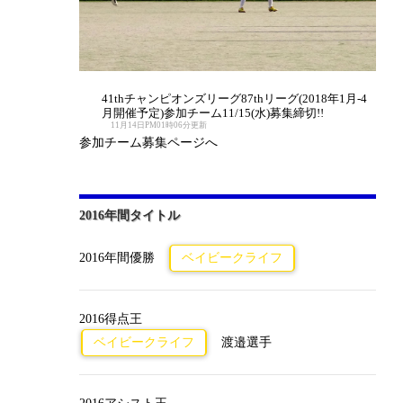
41thチャンピオンズリーグ87thリーグ(2018年1月-4
月開催予定)参加チーム11/15(水)募集締切!!
11月14日PM01時06分更新
参加チーム募集ページへ
2016年間タイトル
2016年間優勝
ベイビークライフ
2016得点王
ベイビークライフ
渡邉選手