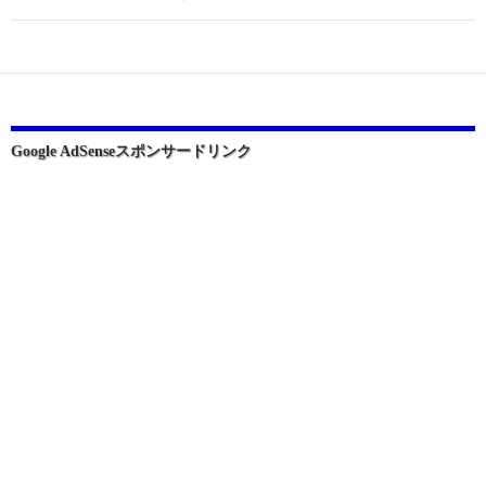
ゲ
ー
シ
ョ
Google AdSenseスポンサードリンク
ン