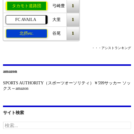
1
タカモト道路団
弓崎豊
1
FC AVAILA
大里
1
北摂etc.
谷尾
・・・アシストランキング
amazon
SPORTS AUTHORITY（スポーツオーソリティ）￥599サッカー ソッ
クス～amazon
サイト検索
検
索: