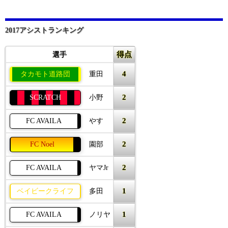
2017アシストランキング
得点
選手
4
タカモト道路団
重田
2
SCRATCH
小野
2
FC AVAILA
やす
2
FC Noel
園部
2
FC AVAILA
ヤマJr
1
ベイビークライフ
多田
1
FC AVAILA
ノリヤ