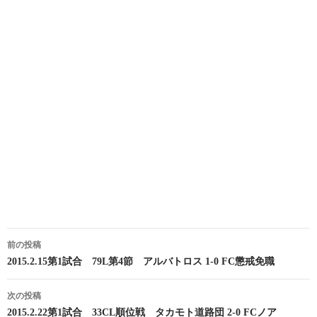
投
前の投稿
稿
2015.2.15第1試合 79L第4節 アルバトロス 1-0 FC懲戒免職
ナ
次の投稿
ビ
2015.2.22第1試合 33CL順位戦 タカモト道路団 2-0 FCノア