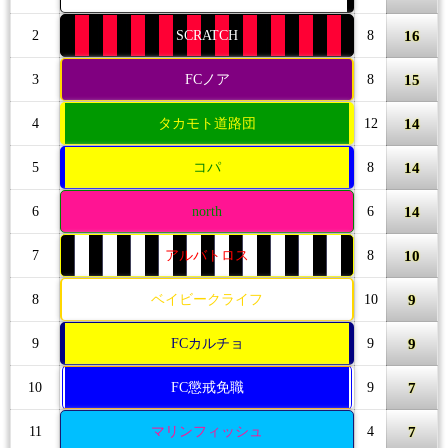
16
2
SCRATCH
8
15
3
FCノア
8
14
4
タカモト道路団
12
14
5
コパ
8
14
6
north
6
10
7
アルバトロス
8
9
8
ベイビークライフ
10
9
9
FCカルチョ
9
7
10
FC懲戒免職
9
7
11
マリンフィッシュ
4