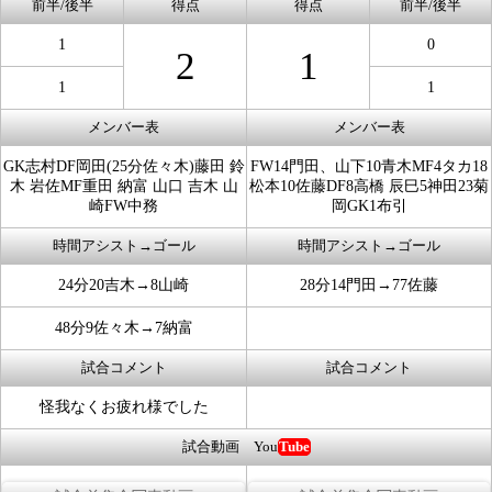
前半/後半
得点
得点
前半/後半
1
0
2
1
1
1
メンバー表
メンバー表
GK志村DF岡田(25分佐々木)藤田 鈴
FW14門田、山下10青木MF4タカ18
木 岩佐MF重田 納富 山口 吉木 山
松本10佐藤DF8高橋 辰巳5神田23菊
崎FW中務
岡GK1布引
時間アシスト→ゴール
時間アシスト→ゴール
24分20吉木→8山崎
28分14門田→77佐藤
48分9佐々木→7納富
試合コメント
試合コメント
怪我なくお疲れ様でした
試合動画 You
Tube