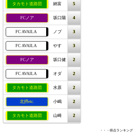
5
タカモト道路団
納富
4
FCノア
坂口陽
3
FC AVAILA
ノブ
3
FC AVAILA
やす
2
FCノア
坂口健
2
FC AVAILA
オダ
2
タカモト道路団
水原
2
北摂etc.
小嶋
2
タカモト道路団
山崎
・・・得点ランキング